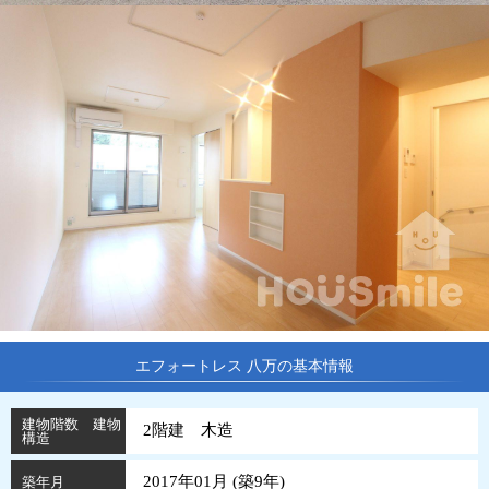
エフォートレス 八万の基本情報
建物階数 建物
2階建 木造
構造
2017年01月 (
築
9
年
)
築年月