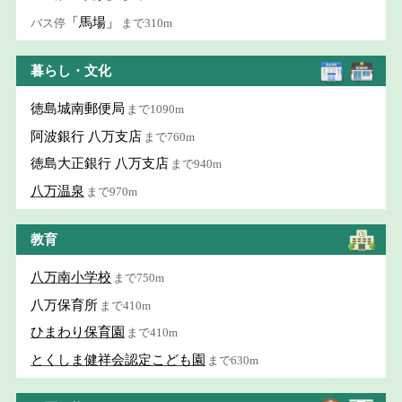
「馬場」
バス停
まで310m
暮らし・文化
徳島城南郵便局
まで1090m
阿波銀行 八万支店
まで760m
徳島大正銀行 八万支店
まで940m
八万温泉
まで970m
教育
八万南小学校
まで750m
八万保育所
まで410m
ひまわり保育園
まで410m
とくしま健祥会認定こども園
まで630m