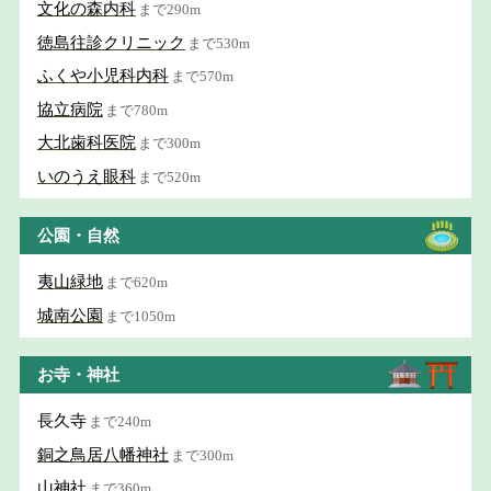
文化の森内科
まで290m
徳島往診クリニック
まで530m
ふくや小児科内科
まで570m
協立病院
まで780m
大北歯科医院
まで300m
いのうえ眼科
まで520m
公園・自然
夷山緑地
まで620m
城南公園
まで1050m
お寺・神社
長久寺
まで240m
銅之鳥居八幡神社
まで300m
山神社
まで360m