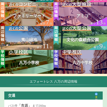
ファミリーマート
アミコ
7
13
徒歩
分
車で
分
夷山緑地
文化の森総合公園
11
9
徒歩
分
車で
分
八万小学校
八万中学校
エフォートレス 八万の周辺情報
交通
「市原」
バス停
まで260m