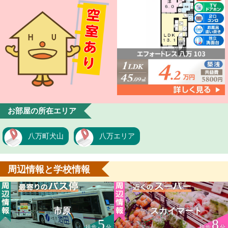
お部屋の所在エリア
八万町犬山
八万エリア
周辺情報と学校情報
市原
スカイマート
5
8
徒歩
分
徒歩
分