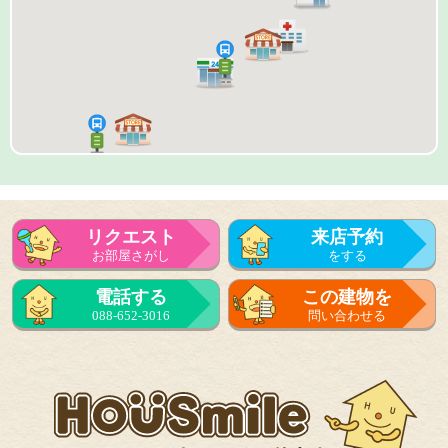
リクエスト
来店予約
お部屋さがし
をする
来店予約
電話する
この建物を
をする
088-652-3016
問い合わせる
フォーム
で問い合せる