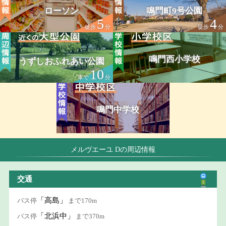
ローソン
鳴門町9号公園
5
4
徒歩
分
徒歩
分
鳴門西小学校
うずしおふれあい公園
10
車で
分
鳴門中学校
メルヴエーユ Dの周辺情報
交通
「高島」
バス停
まで170m
「北浜中」
バス停
まで370m