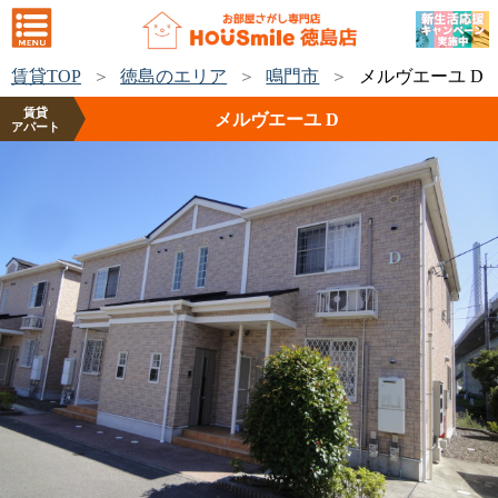
賃貸TOP
徳島のエリア
鳴門市
メルヴエーユ D
賃貸
メルヴエーユ D
アパート