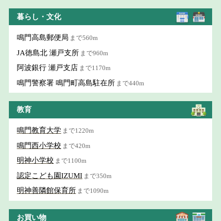
暮らし・文化
鳴門高島郵便局
まで560m
JA徳島北 瀬戸支所
まで960m
阿波銀行 瀬戸支店
まで1170m
鳴門警察署 鳴門町高島駐在所
まで440m
教育
鳴門教育大学
まで1220m
鳴門西小学校
まで420m
明神小学校
まで1100m
認定こども園IZUMI
まで350m
明神善隣館保育所
まで1090m
お買い物