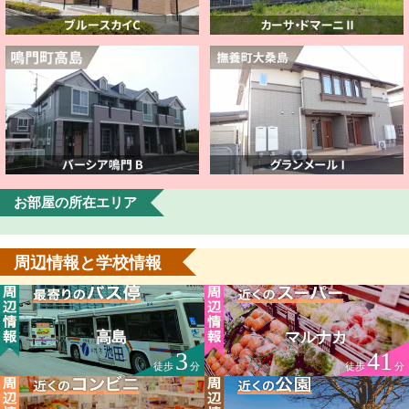
お部屋の所在エリア
周辺情報と学校情報
高島
マルナカ
3
41
徒歩
分
徒歩
分