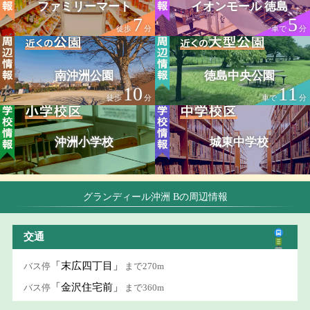
ファミリーマート
イオンモール 徳島
7
5
徒歩
分
車で
分
南沖洲公園
徳島中央公園
10
11
徒歩
分
車で
分
沖洲小学校
城東中学校
グランディール沖洲 Bの周辺情報
交通
「末広四丁目」
バス停
まで270m
「金沢住宅前」
バス停
まで360m