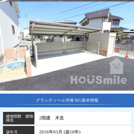
グランディール沖洲 Bの基本情報
建物階数 建物
2階建 木造
構造
2016年03月 (
築
10
年
)
築年月