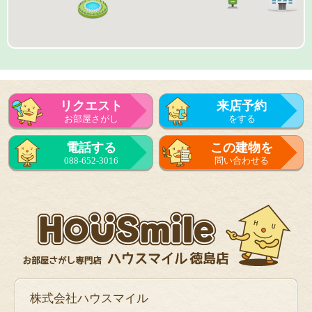
リクエスト
来店予約
お部屋さがし
をする
来店予約
電話する
この建物を
をする
088-652-3016
問い合わせる
フォーム
で問い合せる
株式会社ハウスマイル