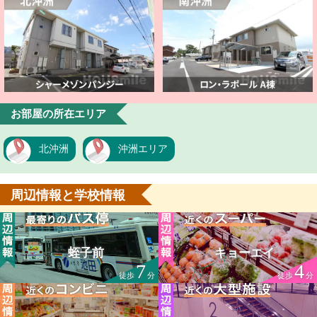
お部屋の所在エリア
北沖洲
沖洲エリア
周辺情報と学校情報
蛭子前
キョーエイ
7
4
徒歩
分
徒歩
分