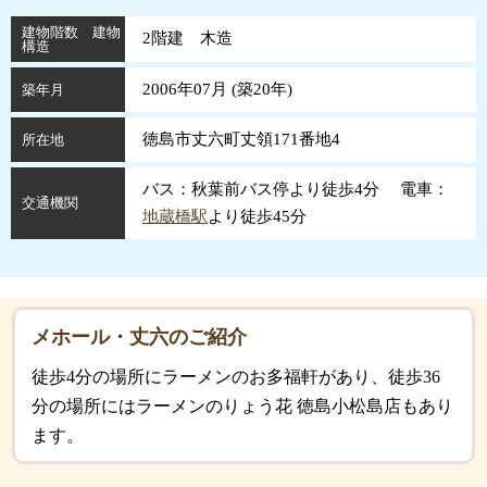
建物階数 建物
2階建 木造
構造
2006年07月 (
築
20
年
)
築年月
徳島市丈六町丈領171番地4
所在地
バス：秋葉前バス停より徒歩4分 電車：
交通機関
地蔵橋駅
より徒歩45分
メホール・丈六のご紹介
徒歩4分の場所にラーメンのお多福軒があり、徒歩36
分の場所にはラーメンのりょう花 徳島小松島店もあり
ます。