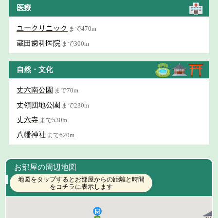
医療
ユークリニック
まで470m
蔵田歯科医院
まで300m
自然・文化
丈六南公園
まで70m
丈領団地公園
まで230m
丈六寺
まで530m
八幡神社
まで620m
お部屋の周辺地図
地図をタップするとお部屋からの距離と時間
をコチラに表示します