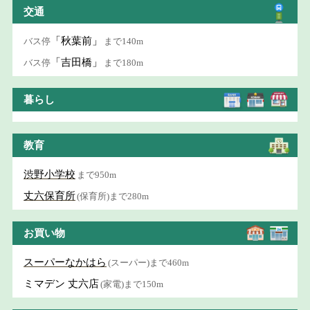
交通
「秋葉前」
バス停
まで140m
「吉田橋」
バス停
まで180m
暮らし
教育
渋野小学校
まで950m
丈六保育所
(保育所)まで280m
お買い物
スーパーなかはら
(スーパー)まで460m
ミマデン 丈六店
(家電)まで150m