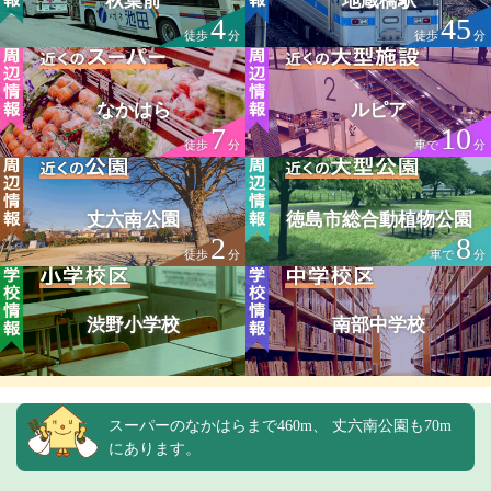
秋葉前
地蔵橋駅
4
45
徒歩
分
徒歩
分
なかはら
ルピア
7
10
徒歩
分
車で
分
丈六南公園
徳島市総合動植物公園
2
8
徒歩
分
車で
分
渋野小学校
南部中学校
スーパーのなかはらまで460m、 丈六南公園も70m
にあります。