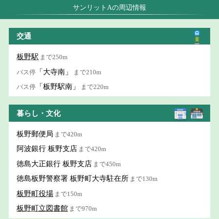
サンリットAの周辺情報
交通
板野駅
まで250m
「大寺南」
バス停
まで210m
「板野駅南」
バス停
まで220m
暮らし・文化
板野郵便局
まで420m
阿波銀行 板野支店
まで420m
徳島大正銀行 板野支店
まで450m
徳島板野警察署 板野町大寺駐在所
まで130m
板野町役場
まで150m
板野町立図書館
まで970m