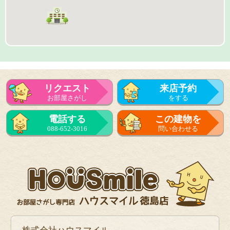
リクエスト
来店予約
お部屋さがし
をする
来店予約
電話する
この建物を
をする
088-652-3016
問い合わせる
フォーム
で問い合せる