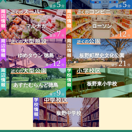
5
5
徒歩
分
徒歩
分
マルナカ
ローソン
7
12
徒歩
分
徒歩
分
ゆめタウン 徳島
板野町歴史文化公園
12
21
車で
分
徒歩
分
板野東小学校
あすたむらんど徳島
9
車で
分
板野中学校