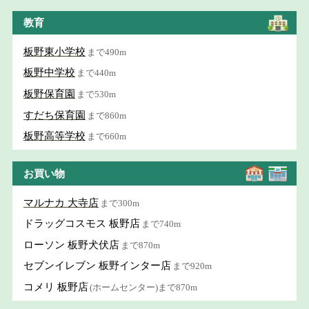
教育
板野東小学校
まで490m
板野中学校
まで440m
板野保育園
まで530m
すだち保育園
まで860m
板野高等学校
まで660m
お買い物
マルナカ 大寺店
まで300m
ドラッグコスモス 板野店
まで740m
ローソン 板野犬伏店
まで870m
セブンイレブン 板野インター店
まで920m
コメリ 板野店
(ホームセンター)まで870m