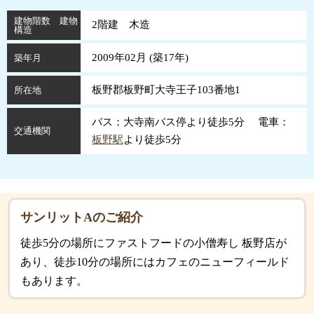
建物階数 建物
2階建 木造
構造
2009年02月 (
築
17
年
)
築年月
板野郡板野町大寺王子103番地1
所在地
バス：大寺南バス停より徒歩5分 電車：
交通機関
板野駅
より徒歩5分
サンリットAのご紹介
徒歩5分の場所にファストフードの小僧寿し 板野店が
あり、徒歩10分の場所にはカフェのニューフィールド
もあります。