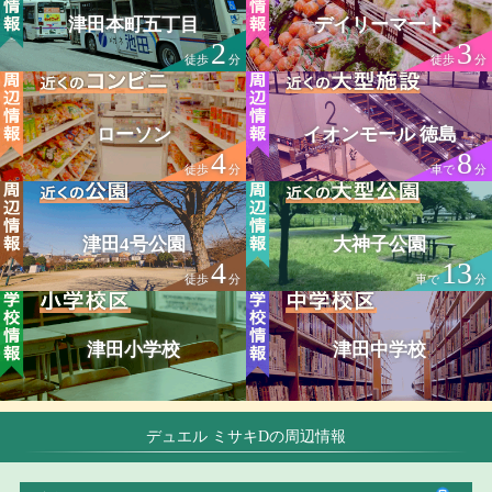
津田本町五丁目
デイリーマート
2
3
徒歩
分
徒歩
分
ローソン
イオンモール 徳島
4
8
徒歩
分
車で
分
津田4号公園
大神子公園
4
13
徒歩
分
車で
分
津田小学校
津田中学校
デュエル ミサキDの周辺情報