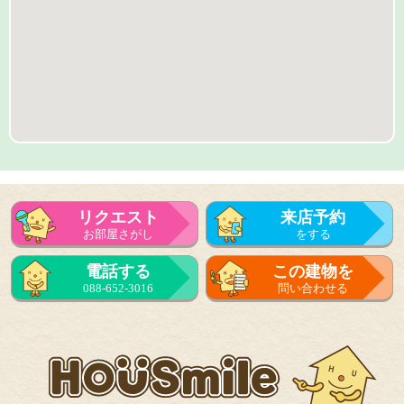
リクエスト
来店予約
お部屋さがし
をする
来店予約
電話する
この建物を
をする
088-652-3016
問い合わせる
フォーム
で問い合せる