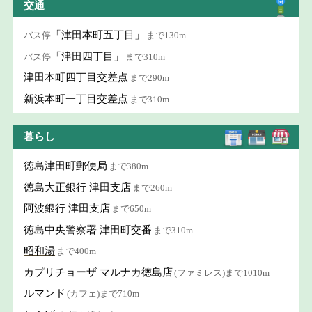
交通
「津田本町五丁目」
バス停
まで130m
「津田四丁目」
バス停
まで310m
津田本町四丁目交差点
まで290m
新浜本町一丁目交差点
まで310m
暮らし
徳島津田町郵便局
まで380m
徳島大正銀行 津田支店
まで260m
阿波銀行 津田支店
まで650m
徳島中央警察署 津田町交番
まで310m
昭和湯
まで400m
カプリチョーザ マルナカ徳島店
(ファミレス)まで1010m
ルマンド
(カフェ)まで710m