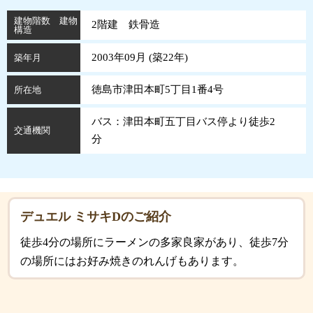
建物階数 建物
2階建 鉄骨造
構造
2003年09月 (
築
22
年
)
築年月
徳島市津田本町5丁目1番4号
所在地
バス：津田本町五丁目バス停より徒歩2
交通機関
分
デュエル ミサキDのご紹介
徒歩4分の場所にラーメンの多家良家があり、徒歩7分
の場所にはお好み焼きのれんげもあります。