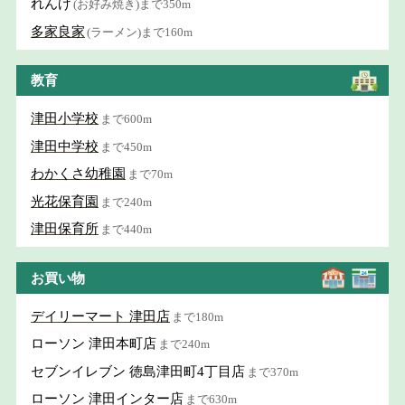
れんげ
(お好み焼き)まで350m
多家良家
(ラーメン)まで160m
教育
津田小学校
まで600m
津田中学校
まで450m
わかくさ幼稚園
まで70m
光花保育園
まで240m
津田保育所
まで440m
お買い物
デイリーマート 津田店
まで180m
ローソン 津田本町店
まで240m
セブンイレブン 徳島津田町4丁目店
まで370m
ローソン 津田インター店
まで630m