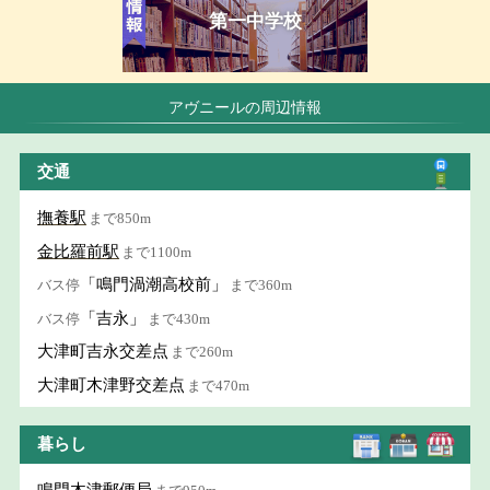
第一中学校
アヴニールの周辺情報
交通
撫養駅
まで850m
金比羅前駅
まで1100m
「鳴門渦潮高校前」
バス停
まで360m
「吉永」
バス停
まで430m
大津町吉永交差点
まで260m
大津町木津野交差点
まで470m
暮らし