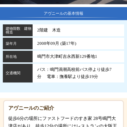
アヴニールの基本情報
建物階数 建物
2階建 木造
構造
2008年09月 (
築
17
年
)
築年月
鳴門市大津町吉永西新129番地1
所在地
バス：鳴門渦潮高校前バス停より徒歩7
交通機関
分 電車：撫養駅より徒歩19分
アヴニールのご紹介
徒歩6分の場所にファストフードのすき家 28号鳴門大
津店があり、徒歩12分の場所にはレストランの大阪王