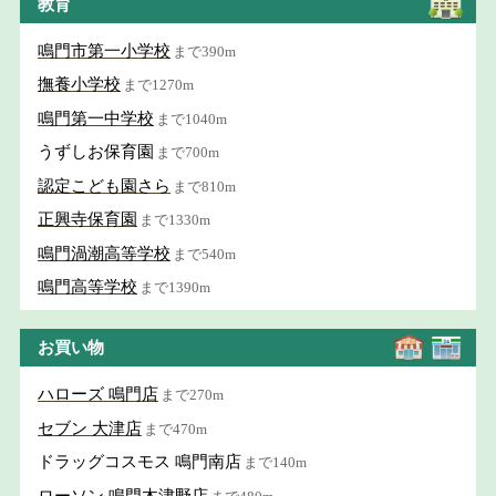
教育
鳴門市第一小学校
まで390m
撫養小学校
まで1270m
鳴門第一中学校
まで1040m
うずしお保育園
まで700m
認定こども園さら
まで810m
正興寺保育園
まで1330m
鳴門渦潮高等学校
まで540m
鳴門高等学校
まで1390m
お買い物
ハローズ 鳴門店
まで270m
セブン 大津店
まで470m
ドラッグコスモス 鳴門南店
まで140m
ローソン 鳴門木津野店