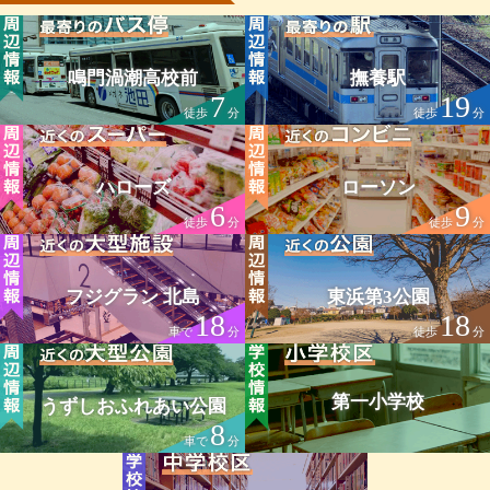
鳴門渦潮高校前
撫養駅
7
19
徒歩
分
徒歩
分
ハローズ
ローソン
6
9
徒歩
分
徒歩
分
フジグラン 北島
東浜第3公園
18
18
車で
分
徒歩
分
第一小学校
うずしおふれあい公園
8
車で
分