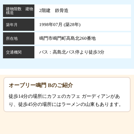
建物階数 建物
2階建 鉄骨造
構造
1998年07月 (
築
28
年
)
築年月
鳴門市鳴門町高島北260番地
所在地
バス：高島北バス停より徒歩3分
交通機関
オーブリー鳴門 Bのご紹介
徒歩14分の場所にカフェのカフェ ガーディアンがあ
り、徒歩45分の場所にはラーメンの山東もあります。