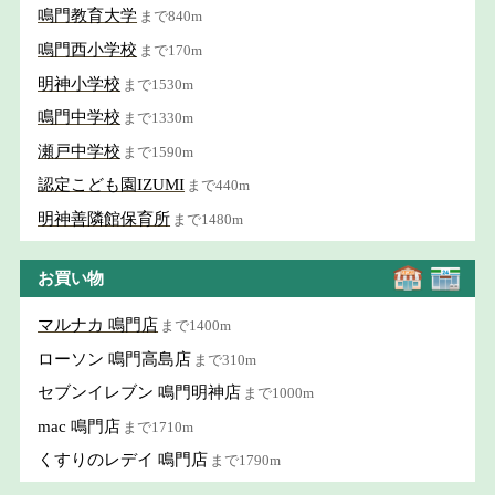
鳴門教育大学
まで840m
鳴門西小学校
まで170m
明神小学校
まで1530m
鳴門中学校
まで1330m
瀬戸中学校
まで1590m
認定こども園IZUMI
まで440m
明神善隣館保育所
まで1480m
お買い物
マルナカ 鳴門店
まで1400m
ローソン 鳴門高島店
まで310m
セブンイレブン 鳴門明神店
まで1000m
mac 鳴門店
まで1710m
くすりのレデイ 鳴門店
まで1790m