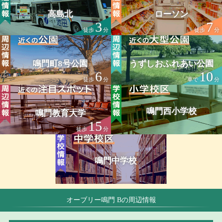
高島北
ローソン
3
7
徒歩
分
徒歩
分
鳴門町8号公園
うずしおふれあい公園
6
10
徒歩
分
車で
分
鳴門西小学校
鳴門教育大学
15
徒歩
分
鳴門中学校
オーブリー鳴門 Bの周辺情報