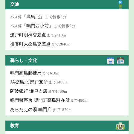
交通
「高島北」
バス停
まで徒歩3分
「鳴門西小前」
バス停
まで徒歩7分
瀬戸町明神交差点
まで2410m
撫養町大桑島交差点
まで2840m
暮らし・文化
鳴門高島郵便局
まで610m
JA徳島北 瀬戸支所
まで1400m
阿波銀行 瀬戸支店
まで1430m
鳴門警察署 鳴門町高島駐在所
まで480m
あらたえの湯 鳴門店
まで1870m
教育