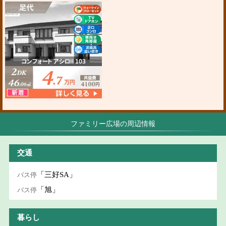
ファミリー広場の周辺情報
交通
「三好SA」
バス停
「旭」
バス停
暮らし