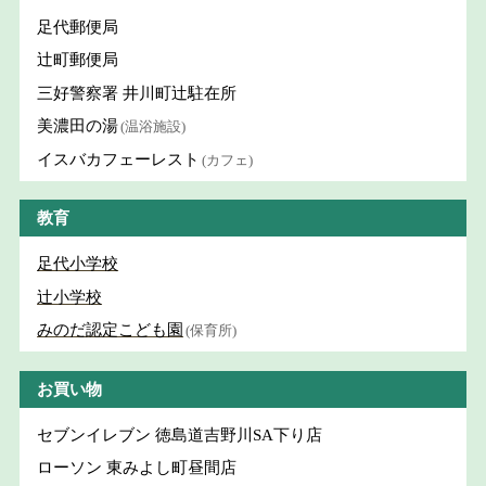
足代郵便局
辻町郵便局
三好警察署 井川町辻駐在所
美濃田の湯
(温浴施設)
イスバカフェーレスト
(カフェ)
教育
足代小学校
辻小学校
みのだ認定こども園
(保育所)
お買い物
セブンイレブン 徳島道吉野川SA下り店
ローソン 東みよし町昼間店