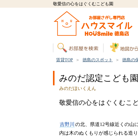
敬愛信の心をはぐくむこども園
賃貸TOP
徳島のスポット
徳島の
みのだ認定こども
みのだほいくえん
敬愛信の心をはぐくむこ
吉野川
の北、県道12号線近くの山
内は木のぬくもりが感じられる造り