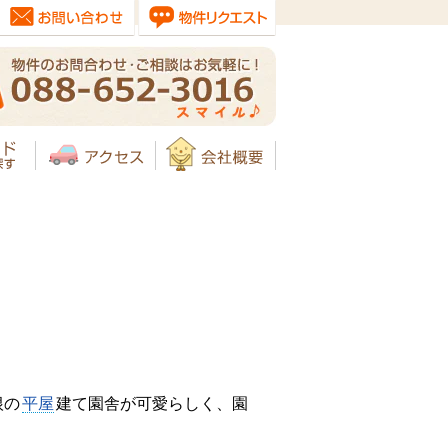
根の
平屋
建て園舎が可愛らしく、園