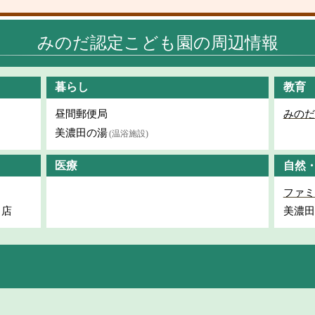
みのだ認定こども園の周辺情報
暮らし
教育
昼間郵便局
みのだ
美濃田の湯
(温浴施設)
医療
自然
ファミ
り店
美濃田