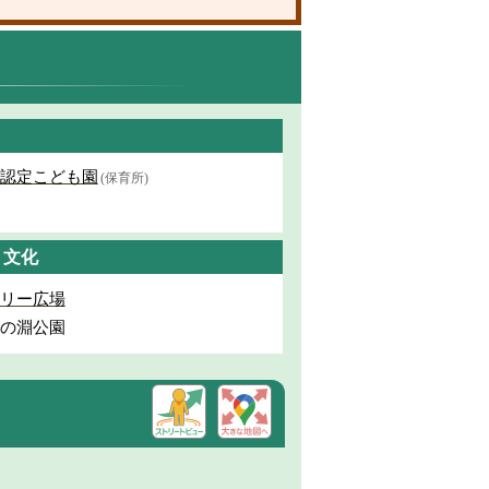
認定こども園
(保育所)
・文化
リー広場
の淵公園