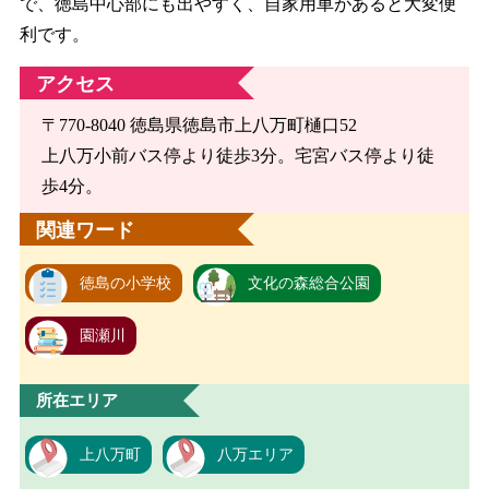
で、徳島中心部にも出やすく、自家用車があると大変便
利です。
アクセス
〒770-8040 徳島県徳島市上八万町樋口52
上八万小前バス停より徒歩3分。宅宮バス停より徒
歩4分。
関連ワード
徳島の小学校
文化の森総合公園
園瀬川
所在エリア
上八万町
八万エリア