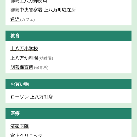
徳島上八万郵便局
徳島中央警察署 上八万町駐在所
遠近
(カフェ)
教育
上八万小学校
上八万幼稚園
(幼稚園)
明善保育所
(保育所)
お買い物
ローソン 上八万町店
医療
清家医院
宮上クリニック