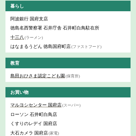
暮らし
阿波銀行 国府支店
徳島名西警察署 石井庁舎 石井町白鳥駐在所
十三八
(ラーメン)
はなまるうどん 徳島国府町店
(ファストフード)
教育
島田おひさま認定こども園
(保育所)
お買い物
マルヨシセンター 国府店
(スーパー)
ローソン 石井町白鳥店
くすりのレデイ 国府店
大石カメラ 国府店
(家電)