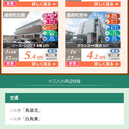
十三八の周辺情報
交通
「鳥坂北」
バス停
「白鳥東」
バス停