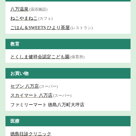
八万温泉
(温浴施設)
ねこやまねこ
(カフェ)
ごはん＆SWEETS ひより茶屋
(レストラン)
教育
とくしま健祥会認定こども園
(保育所)
お買い物
セブン 八万店
(スーパー)
スカイマート 八万店
(スーパー)
ファミリーマート 徳島八万町大坪店
医療
徳島往診クリニック