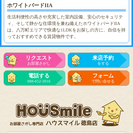
ホワイトバードIIA
生活利便性の高さや充実した室内設備、安心のセキュリテ
ィ、そして静かな住環境を兼ね備えたホワイトバードIIA
は、八万町エリアで快適な1LDKをお探しの方に、自信を持
っておすすめできる賃貸物件です。
リクエスト
来店予約
お部屋さがし
をする
電話する
フォーム
088-652-3016
で問い合せる