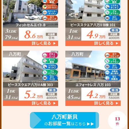
八万町新貝
13
件