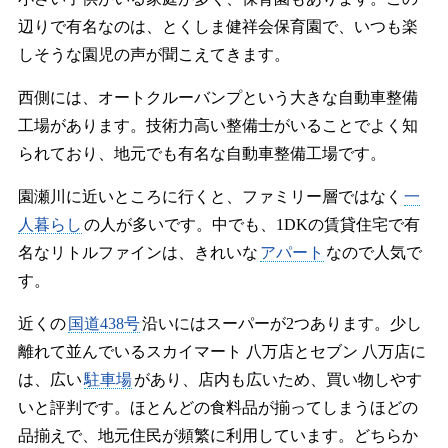
辺りで有名なのは、とくしま健祥会保育園で、いつも楽
しそうな園児の声が聞こえてきます。
西側には、オートクルーバンプという大きな自動車整備
工場があります。技術力高い整備士がいることでよく知
られており、地元でも有名な自動車整備工場です。
園瀬川に近いところに行くと、ファミリー層ではなく
一
人暮らし
の人が多いです。中でも、1DKの賃貸住宅で有
名なリトルファインは、きれいな
アパート
なので人気で
す。
近くの
国道438号
沿いにはスーパーが2つあります。少し
離れて並んでいるスカイマート 八万店とセブン 八万店に
は、広い
駐車場
があり、店内も広いため、買い物しやす
いと評判です。ほとんどの食料品が揃ってしまうほどの
品揃えで、地元住民が頻繁に利用しています。どちらか