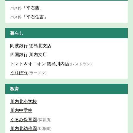
「平石西」
バス停
「平石住吉」
バス停
暮らし
阿波銀行 徳島北支店
四国銀行 川内支店
トマト＆オニオン 徳島川内店
(レストラン)
うりぼう
(ラーメン)
教育
川内北小学校
川内中学校
くるみ保育園
(保育所)
川内北幼稚園
(幼稚園)