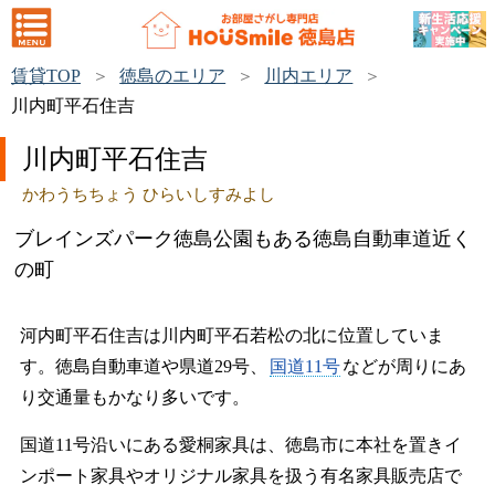
賃貸TOP
徳島のエリア
川内エリア
川内町平石住吉
川内町平石住吉
かわうちちょう ひらいしすみよし
ブレインズパーク徳島公園もある徳島自動車道近く
の町
河内町平石住吉は川内町平石若松の北に位置していま
す。徳島自動車道や県道29号、
国道11号
などが周りにあ
り交通量もかなり多いです。
国道11号沿いにある愛桐家具は、徳島市に本社を置きイ
ンポート家具やオリジナル家具を扱う有名家具販売店で