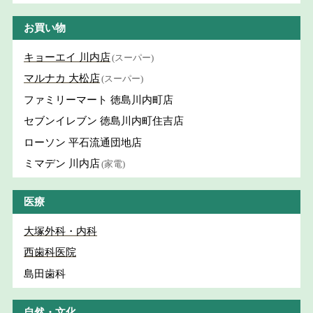
お買い物
キョーエイ 川内店
(スーパー)
マルナカ 大松店
(スーパー)
ファミリーマート 徳島川内町店
セブンイレブン 徳島川内町住吉店
ローソン 平石流通団地店
ミマデン 川内店
(家電)
医療
大塚外科・内科
西歯科医院
島田歯科
自然・文化