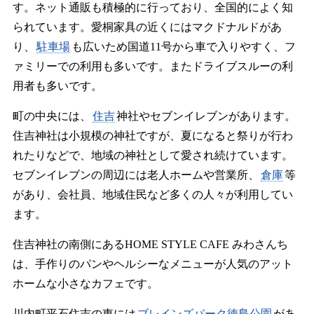
す。ネット通販も積極的に行っており、全国的によく知
られています。愛桐家具の近くにはマクドナルドがあ
り、
駐車場
も広いため国道11号から車で入りやすく、フ
ァミリーでの利用も多いです。またドライブスルーの利
用者も多いです。
町の中央には、
住吉
神社やセブンイレブンがあります。
住吉神社は小規模の神社ですが、夏になると祭りが行わ
れたりなどで、地域の神社として愛され続けています。
セブンイレブンの周辺には老人ホームや営業所、
倉庫
等
があり、会社員、地域住民など多くの人々が利用してい
ます。
住吉神社の南側にあるHOME STYLE CAFE みわさんち
は、手作りのパンやヘルシーなメニューが人気のアット
ホームな小さなカフェです。
川内町平石住吉の東には
ブレインズパーク徳島公園
があ