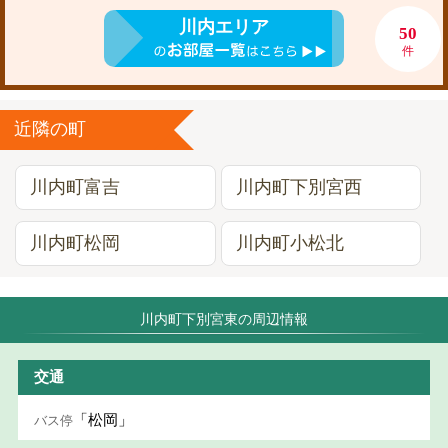
川内エリア
50
件
近隣の町
川内町富吉
川内町下別宮西
川内町松岡
川内町小松北
川内町下別宮東の周辺情報
交通
「松岡」
バス停