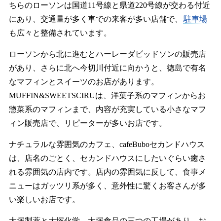
ちらのローソンは国道11号線と県道220号線が交わる付近
にあり、交通量が多く車での来客が多い店舗で、
駐車場
も広々と整備されています。
ローソンから北に進むとハーレーダビッドソンの販売店
があり、さらに北へ今切川付近に向かうと、徳島で有名
なマフィンとスイーツのお店があります。
MUFFIN&SWEETSCIRUは、洋菓子系のマフィンからお
惣菜系のマフィンまで、内容が充実している小さなマフ
ィン販売店で、リピーターが多いお店です。
ナチュラルな雰囲気のカフェ、cafeBuboセカンドハウス
は、店名のごとく、セカンドハウスにしたいぐらい癒さ
れる雰囲気の店内です。店内の雰囲気に反して、食事メ
ニューはガッツリ系が多く、意外性に驚くお客さんが多
い楽しいお店です。
大塚製薬と大塚化学、大塚食品の三つの工場があり、お