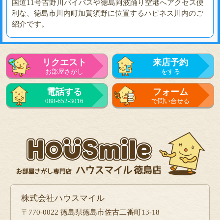
国道11号吉野川バイパスや徳島阿波踊り空港へアクセス便
利な、徳島市川内町加賀須野に位置するハピネス川内のご
紹介です。
リクエスト
来店予約
お部屋さがし
をする
電話する
フォーム
088-652-3016
で問い合せる
株式会社ハウスマイル
〒770-0022 徳島県徳島市佐古二番町13-18