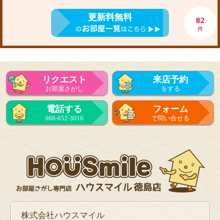
更新料無料
82
件
リクエスト
来店予約
お部屋さがし
をする
電話する
フォーム
088-652-3016
で問い合せる
株式会社ハウスマイル