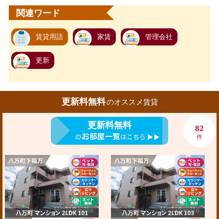
関連ワード
賃貸用語
家賃
管理会社
更新
更新料無料
のオススメ賃貸
更新料無料
82
件