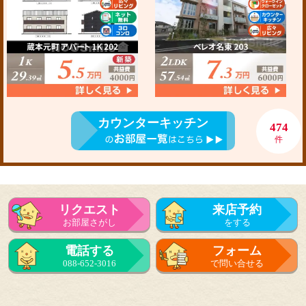
カウンターキッチン
474
件
リクエスト
来店予約
お部屋さがし
をする
電話する
フォーム
088-652-3016
で問い合せる