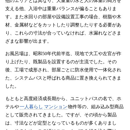
他のエリアとは異なり、大重量の水と人の体重の両方を
支える他、入浴中は重量バランスが偏ることもありま
す。また水回りの部屋や設備設置工事の場合、樹脂や木
材、金属材などをカットしたり調整したりする必要があ
り、これらの寸法が合っていなければ、水漏れなどさま
ざまな影響が出ます。
お風呂場は、昭和50年代前半迄、現地で大工や左官が作
り上げたり、既製品を設置するのが主流でした。その
後、工場で成形され、部屋ごとに防水使用で一体化され
た、システムバスと呼ばれる商品に置き換えられてきま
した。
もともと高度経済成長期から、ユニットバスの名で、ホ
テルや
一人暮らし
マンション
物件等の、組み込み型商品
として販売されてきました。ですが、その頃から製品
は、寸法などが定型となっているものが多くありまし