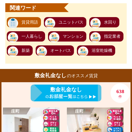
関連ワード
賃貸用語
ユニットバス
水回り
一人暮らし
マンション
指定業者
新築
オートバス
浴室乾燥機
敷金礼金なし
のオススメ賃貸
敷金礼金なし
638
件