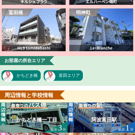
お部屋の所在エリア
かちどき橋
富田エリア
周辺情報と学校情報
かちどき橋一丁目
阿波富田駅
3
1
徒歩
分
徒歩
分