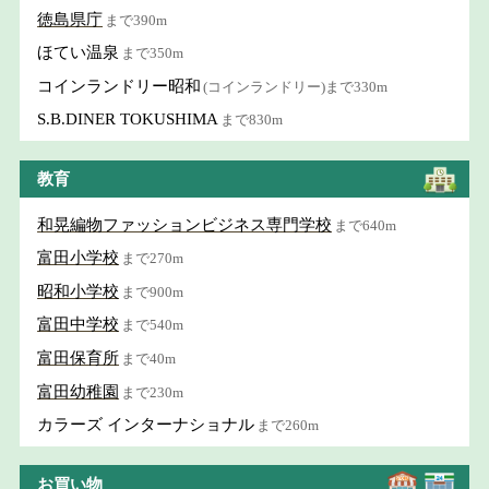
徳島県庁
まで390m
ほてい温泉
まで350m
コインランドリー昭和
(コインランドリー)まで330m
S.B.DINER TOKUSHIMA
まで830m
教育
和晃編物ファッションビジネス専門学校
まで640m
富田小学校
まで270m
昭和小学校
まで900m
富田中学校
まで540m
富田保育所
まで40m
富田幼稚園
まで230m
カラーズ インターナショナル
まで260m
お買い物