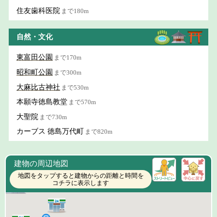
住友歯科医院
まで180m
自然・文化
東富田公園
まで170m
昭和町公園
まで300m
大麻比古神社
まで530m
本願寺徳島教堂
まで570m
大聖院
まで730m
カーブス 徳島万代町
まで820m
建物の周辺地図
地図をタップすると建物からの距離と時間を
コチラに表示します