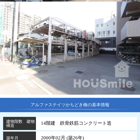
アルファステイツかちどき橋の基本情報
建物階数 建物
14階建 鉄骨鉄筋コンクリート造
構造
2000年02月 (
築
26
年
)
築年月