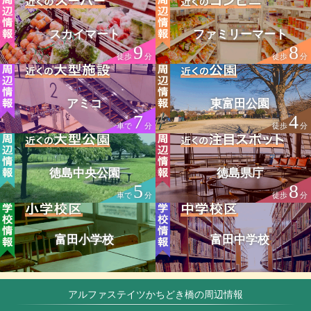
スカイマート
ファミリーマート
9
8
徒歩
分
徒歩
分
アミコ
東富田公園
7
4
車で
分
徒歩
分
徳島中央公園
徳島県庁
5
8
車で
分
徒歩
分
富田小学校
富田中学校
アルファステイツかちどき橋の周辺情報