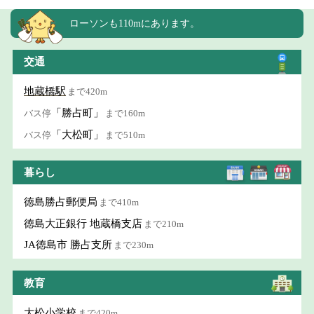
ローソンも110mにあります。
交通
地蔵橋駅
まで420m
「勝占町」
バス停
まで160m
「大松町」
バス停
まで510m
暮らし
徳島勝占郵便局
まで410m
徳島大正銀行 地蔵橋支店
まで210m
JA徳島市 勝占支所
まで230m
教育
大松小学校
まで420m