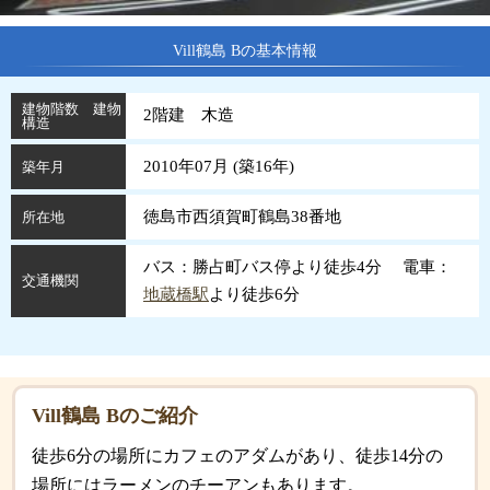
Vill鶴島 Bの基本情報
建物階数 建物
2階建 木造
構造
2010年07月 (
築
16
年
)
築年月
徳島市西須賀町鶴島38番地
所在地
バス：勝占町バス停より徒歩4分 電車：
交通機関
地蔵橋駅
より徒歩6分
Vill鶴島 Bのご紹介
徒歩6分の場所にカフェのアダムがあり、徒歩14分の
場所にはラーメンのチーアンもあります。