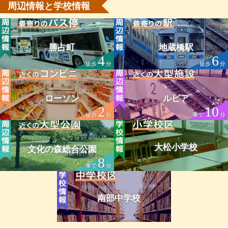
周辺情報と学校情報
勝占町
地蔵橋駅
4
6
徒歩
分
徒歩
分
ローソン
ルピア
2
10
徒歩
分
車で
分
大松小学校
文化の森総合公園
8
車で
分
南部中学校