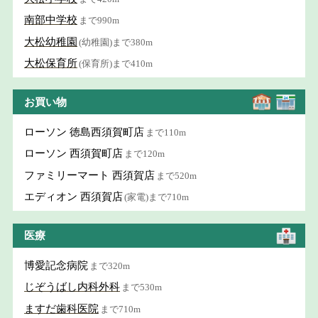
南部中学校
まで990m
大松幼稚園
(幼稚園)まで380m
大松保育所
(保育所)まで410m
お買い物
ローソン 徳島西須賀町店
まで110m
ローソン 西須賀町店
まで120m
ファミリーマート 西須賀店
まで520m
エディオン 西須賀店
(家電)まで710m
医療
博愛記念病院
まで320m
じぞうばし内科外科
まで530m
ますだ歯科医院
まで710m