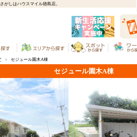
貸さがしはハウスマイル徳島店。
ア
セジュール園木A棟
セジュール園木A棟