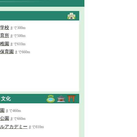
学校
まで300m
育所
まで500m
稚園
まで610m
保育園
まで660m
・文化
園
まで460m
公園
まで660m
ルアカデミー
まで810m