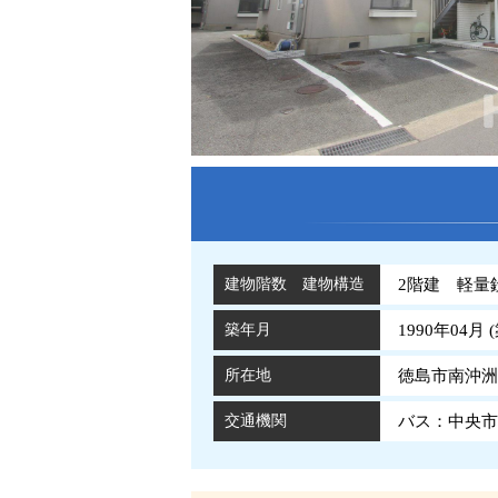
建物階数 建物構造
2階建 軽量
築年月
1990年04月 (
所在地
徳島市南沖洲3
交通機関
バス：中央市