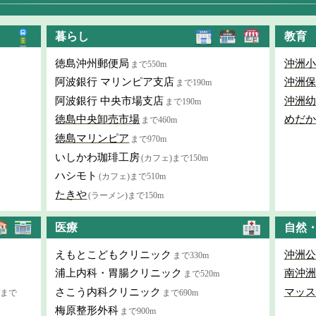
暮らし
教育
徳島沖州郵便局
沖洲小
まで550m
阿波銀行 マリンピア支店
沖洲保
まで190m
阿波銀行 中央市場支店
沖洲幼
まで190m
徳島中央卸売市場
めだか
まで460m
徳島マリンピア
まで970m
いしかわ珈琲工房
(カフェ)まで150m
ハシモト
(カフェ)まで510m
たきや
(ラーメン)まで150m
医療
自然
えもとこどもクリニック
沖洲公
まで330m
浦上内科・胃腸クリニック
南沖洲
まで520m
さこう内科クリニック
マッス
まで
まで690m
梅原整形外科
まで900m