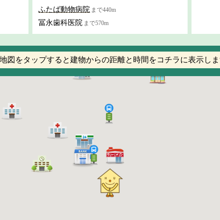
ふたば動物病院
まで440m
冨永歯科医院
まで570m
地図をタップすると建物からの距離と時間をコチラに表示しま