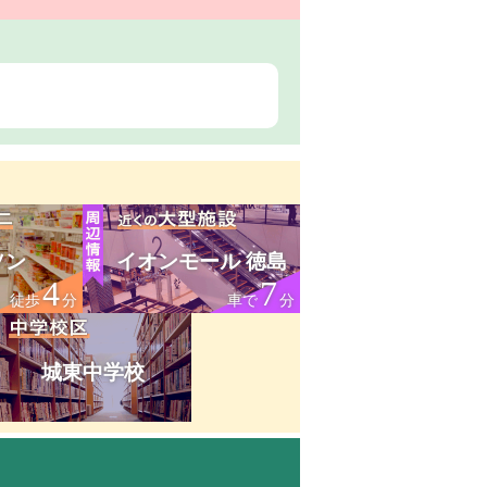
ソン
イオンモール 徳島
4
7
徒歩
分
車で
分
城東中学校