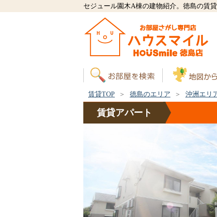
セジュール園木A棟の建物紹介。徳島の賃
賃貸TOP
徳島のエリア
沖洲エリ
賃貸
アパート