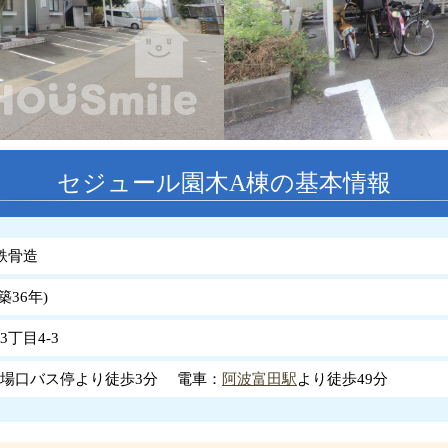
セジュール園木A棟の基本情報
鉄骨造
築
36
年
)
丁目4-3
場口バス停より徒歩3分 電車：
阿波富田駅
より徒歩49分