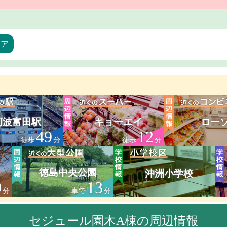
リア
阿波富田駅
キョーエイ
ロー
49
12
徒歩
分
徒歩
分
徳島中央公園
沖洲小学校
9
13
分
車で
分
セジュール園木A棟の周辺情報