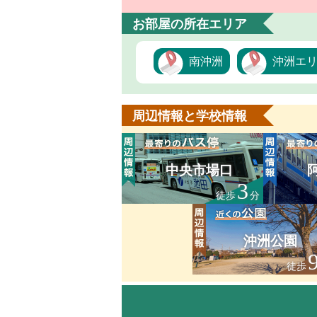
お部屋の所在エリア
南沖洲
沖洲エ
周辺情報と学校情報
中央市場口
3
徒歩
分
沖洲公園
徒歩