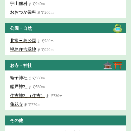
宇山歯科
まで240m
おおつか歯科
まで260m
公園・自然
北常三島公園
まで780m
福島住吉緑地
まで920m
お寺・神社
蛭子神社
まで330m
船戸神社
まで580m
住吉神社（住吉）
まで730m
蓮花寺
まで770m
その他