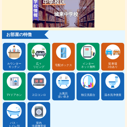
城東中学校
お部屋の特徴
カウンター
広々
インター
駐車場
宅配ボックス
キッチン
リビング
ネット無料
2台あり
お風呂
TVドアホン
２口コンロ
独立洗面台
温水洗浄便座
追い炊き
バス・
室内
トイレ別
洗濯機置場