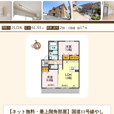
2LDK
61.93
2
17
間取り
広さ
階数 築年
㎡
階 / 2階建
築
年
【ネット無料・最上階角部屋】国道11号線やし