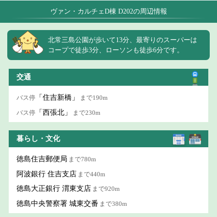
ヴァン・カルチェD棟 D202の周辺情報
北常三島公園が歩いて13分、最寄りのスーパーは
コープで徒歩3分、ローソンも徒歩6分です。
交通
「住吉新橋」
バス停
まで190m
「西張北」
バス停
まで230m
暮らし・文化
徳島住吉郵便局
まで780m
阿波銀行 住吉支店
まで440m
徳島大正銀行 渭東支店
まで920m
徳島中央警察署 城東交番
まで380m