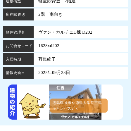
軽量鉄骨造 2階建
建物構造
2階 南向き
所在階 向き
ヴァン・カルチェD棟 D202
物件管理名
1628xd202
お問合せコード
募集終了
入居時期
2025年09月23日
情報更新日
徳島環状線や徳島大学常三島
キャンパス近く