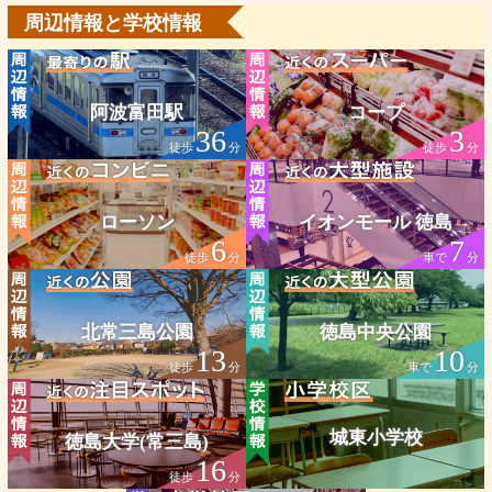
周辺情報と学校情報
阿波富田駅
コープ
36
3
徒歩
分
徒歩
分
ローソン
イオンモール 徳島
6
7
徒歩
分
車で
分
北常三島公園
徳島中央公園
13
10
徒歩
分
車で
分
城東小学校
徳島大学(常三島)
16
徒歩
分