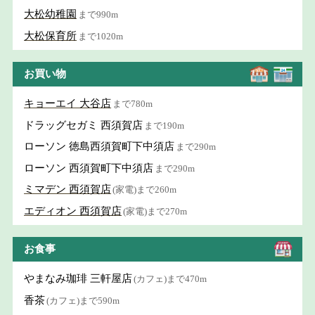
大松幼稚園
まで990m
大松保育所
まで1020m
お買い物
キョーエイ 大谷店
まで780m
ドラッグセガミ 西須賀店
まで190m
ローソン 徳島西須賀町下中須店
まで290m
ローソン 西須賀町下中須店
まで290m
ミマデン 西須賀店
(家電)まで260m
エディオン 西須賀店
(家電)まで270m
お食事
やまなみ珈琲 三軒屋店
(カフェ)まで470m
香茶
(カフェ)まで590m