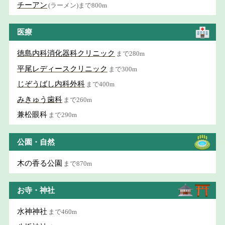
チーアン
(ラーメン)まで800m
医療
徳島内科消化器科クリニック
まで280m
平尾レディースクリニック
まで300m
じぞうばし内科外科
まで400m
みきゅう歯科
まで260m
兼松眼科
まで290m
公園・自然
木の香る公園
まで870m
お寺・神社
水神神社
まで460m