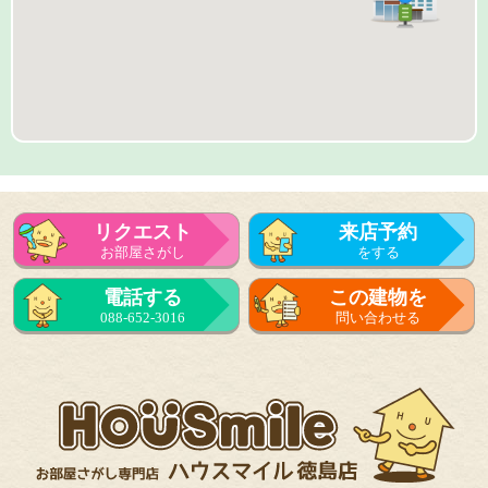
リクエスト
来店予約
お部屋さがし
をする
来店予約
電話する
この建物を
をする
088-652-3016
問い合わせる
フォーム
で問い合せる