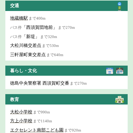
交通
地蔵橋駅
まで400m
「西須賀団地前」
バス停
まで270m
「新堤」
バス停
まで320m
大松川橋交差点
まで530m
三軒屋町東交差点
まで640m
暮らし・文化
徳島中央警察署 西須賀町交番
まで270m
教育
大松小学校
まで990m
方上小学校
まで1140m
エクセレント南部こども園
まで920m