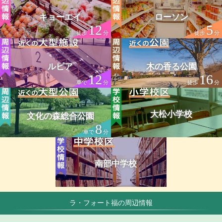
キョーエイ
ローソン
12
5
徒歩
分
徒歩
分
ルピア
木の香る公園
12
16
車で
分
徒歩
分
大松小学校
文化の森総合公園
8
車で
分
南部中学校
ラ・フォート福の周辺情報