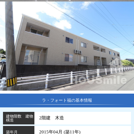
ラ・フォート福の基本情報
建物階数 建物
2階建 木造
構造
2015年04月 (
築
11
年
)
築年月