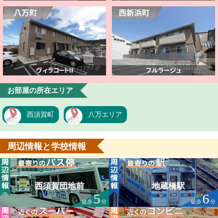
お部屋の所在エリア
西須賀町
八万エリア
周辺情報と学校情報
西須賀団地前
地蔵橋駅
5
6
徒歩
分
徒歩
分