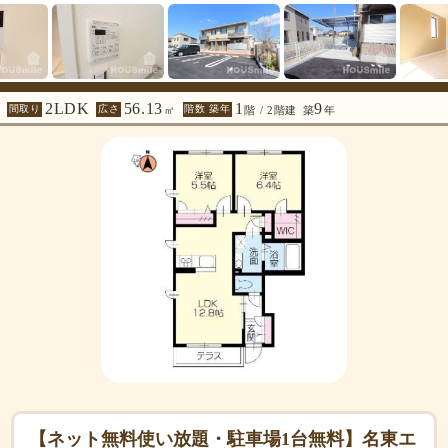
2LDK
56.13
1
9
間取り
広さ
階数 築年
㎡
階 / 2階建
築
年
【ネット無料使い放題・駐車場1台無料】名東エ