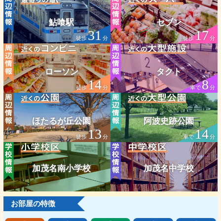
鮎喰駅
セブン
31
17
徒歩
分
徒歩
分
ローソン
タクト
14
8
徒歩
分
車で
分
ほたるが丘公園
阿波史跡公園
13
14
徒歩
分
車で
分
加茂名南小学校
加茂名中学校
お部屋の特徴