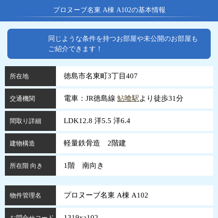
プロヌーブ名東 A棟 A102の基本情報
同じような条件を持つお部屋や未公開のお部屋も
ご紹介できます！
徳島市名東町3丁目407
所在地
電車：JR徳島線
鮎喰駅
より徒歩31分
交通機関
LDK12.8 洋5.5 洋6.4
間取り詳細
軽量鉄骨造 2階建
建物構造
1階 南向き
所在階 向き
プロヌーブ名東 A棟 A102
物件管理名
1319xa102
お問合せコード