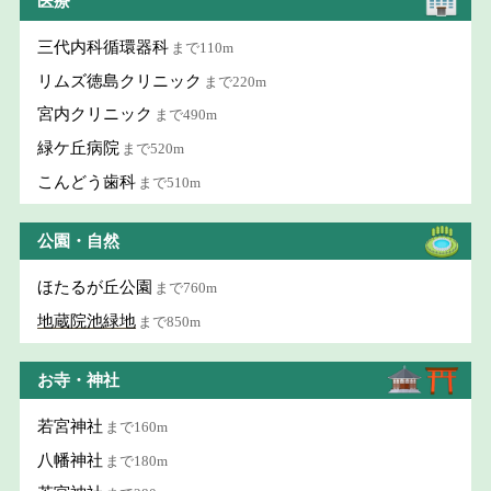
医療
三代内科循環器科
まで110m
リムズ徳島クリニック
まで220m
宮内クリニック
まで490m
緑ケ丘病院
まで520m
こんどう歯科
まで510m
公園・自然
ほたるが丘公園
まで760m
地蔵院池緑地
まで850m
お寺・神社
若宮神社
まで160m
八幡神社
まで180m