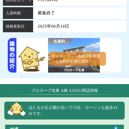
募集終了
入居時期
2025年06月14日
情報更新日
インターネット無料で駐車場
一台無料のお得な家賃
プロヌーブ名東 A棟 A102の周辺情報
ほたるが丘公園が歩いて13分、ローソンも徒歩14
分です。