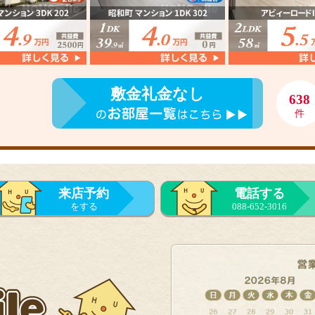
敷金礼金なし
638
件
来店予約
電話する
をする
088-652-3016