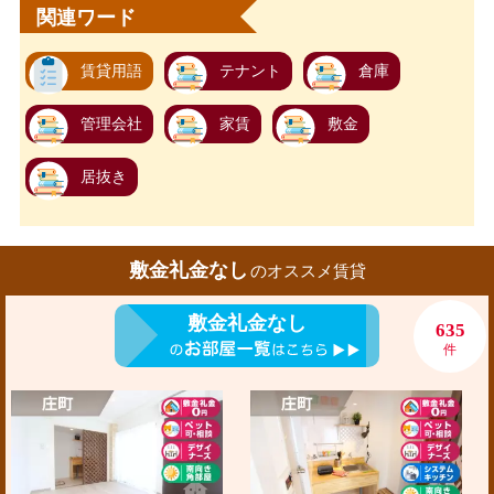
関連ワード
賃貸用語
テナント
倉庫
管理会社
家賃
敷金
居抜き
敷金礼金なし
のオススメ賃貸
敷金礼金なし
635
件