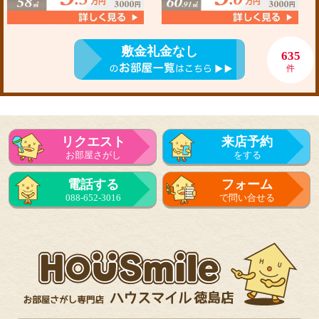
敷金礼金なし
635
件
リクエスト
来店予約
お部屋さがし
をする
電話する
フォーム
088-652-3016
で問い合せる