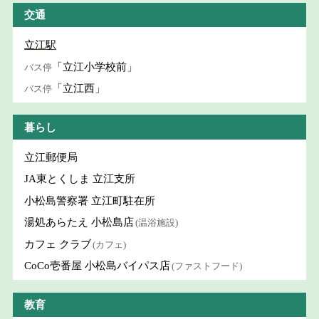
交通
立江駅
「立江小学校前」
バス停
「立江西」
バス停
暮らし
立江郵便局
JA東とくしま 立江支所
小松島警察署 立江町駐在所
湯処あらたえ 小松島店
(温浴施設)
カフェ クラブ
(カフェ)
CoCo壱番屋 小松島バイパス店
(ファストフード)
教育