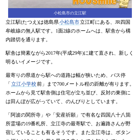
小松島市の立江駅
立江駅(たつえ)は徳島県
小松島市
立江町にある、JR四国
牟岐線の無人駅です。1面2線のホームへは、駅舎から構
内踏切を通ります。
駅舎は簡素ながら2017年(平成29年)に建て直され、新しく
明るいイメージです。
最寄りの県道から駅への道路は幅が狭いため、バス停
「
立江小学校
前」まで700メートル程の距離が有ります。
ホームから見て駅舎側は住宅が立ち並び、反対の東側に
は田んぼが広がっていて、のんびりとしています。
「阿波の関所寺」や「安産祈願」で有名な四国八十八箇
所霊場の19番札所、立江寺の最寄駅で、お遍路さんが野
宿していることも有るそうです。また立江寺は、ボタン