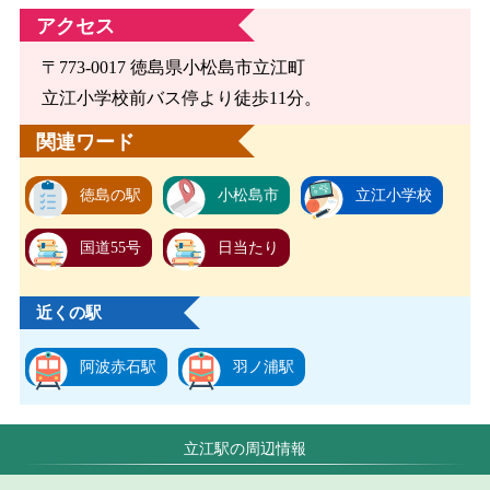
アクセス
〒773-0017 徳島県小松島市立江町
立江小学校前バス停より徒歩11分。
関連ワード
徳島の駅
小松島市
立江小学校
国道55号
日当たり
近くの駅
阿波赤石駅
羽ノ浦駅
立江駅の周辺情報