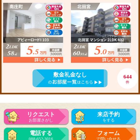
敷金礼金なし
644
件
リクエスト
来店予約
お部屋さがし
をする
電話する
フォーム
088-652-3016
で問い合せる