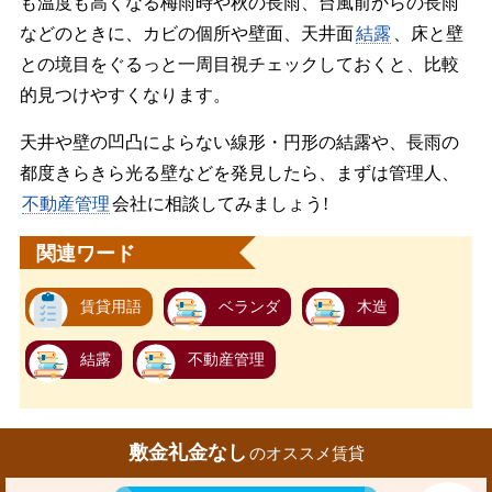
も温度も高くなる梅雨時や秋の長雨、台風前からの長雨
などのときに、カビの個所や壁面、天井面
結露
、床と壁
との境目をぐるっと一周目視チェックしておくと、比較
的見つけやすくなります。
天井や壁の凹凸によらない線形・円形の結露や、長雨の
都度きらきら光る壁などを発見したら、まずは管理人、
不動産管理
会社に相談してみましょう!
関連ワード
賃貸用語
ベランダ
木造
結露
不動産管理
敷金礼金なし
のオススメ賃貸