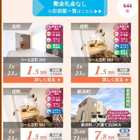
敷金礼金なし
644
件