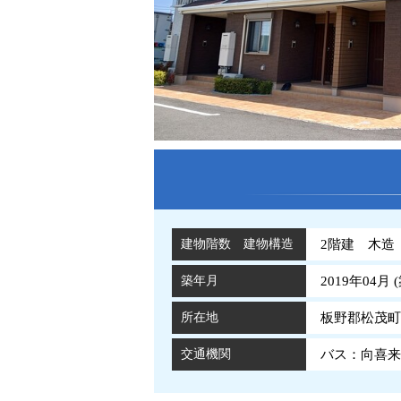
建物階数 建物構造
2階建 木造
築年月
2019年04月 (
所在地
板野郡松茂町
交通機関
バス：向喜