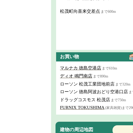
松茂町向喜来交差点
まで600m
お買い物
マルナカ 徳島空港店
まで610m
ディオ 鳴門南店
まで890m
ローソン 松茂工業団地前店
まで320m
ローソン 徳島阿波おどり空港口店
ま
ドラッグコスモス 松茂店
まで750m
FURNIX TOKUSHIMA
(家具雑貨)まで29
建物の周辺地図