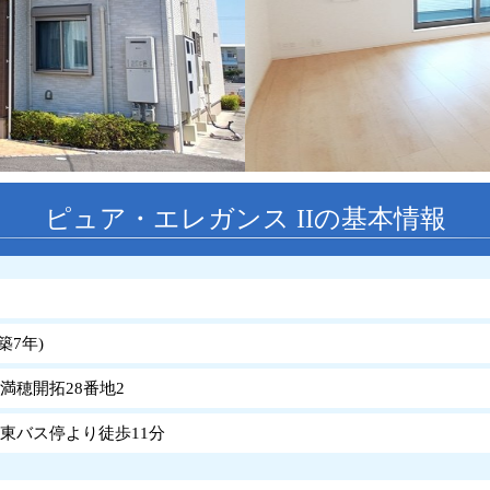
ピュア・エレガンス IIの基本情報
築
7
年
)
満穂開拓28番地2
来東バス停より徒歩11分