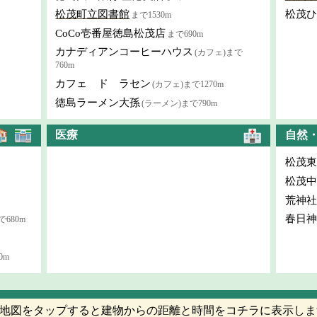
松茂町立図書館
松茂ひ
まで1530m
CoCo壱番屋徳島松茂店
まで690m
カナディアンコーヒーハウス
(カフェ)まで
760m
カフェ ド ラセン
(カフェ)まで1270m
徳島ラーメン大孫
(ラーメン)まで790m
医療
自然
松茂東
松茂中
荒神社
春日神
で680m
0m
地図をタップすると建物からの距離と時間をコチラに表示しま