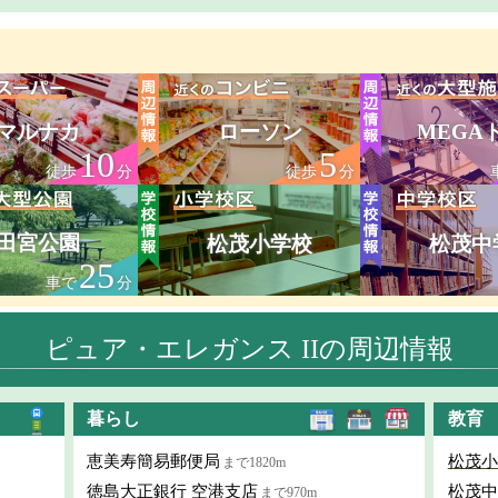
マルナカ
ローソン
MEGA
10
5
徒歩
分
徒歩
分
田宮公園
松茂小学校
松茂中
25
車で
分
ピュア・エレガンス IIの周辺情報
暮らし
教育
恵美寿簡易郵便局
松茂小
まで1820m
徳島大正銀行 空港支店
松茂中
まで970m