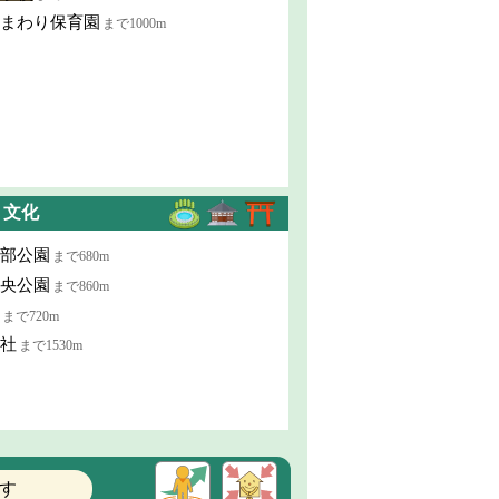
まわり保育園
まで1000m
・文化
部公園
まで680m
央公園
まで860m
まで720m
社
まで1530m
す