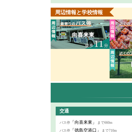
周辺情報と学校情報
向喜来東
11
徒歩
分
交通
「向喜来東」
バス停
まで660m
「徳島空港口」
バス停
まで710m