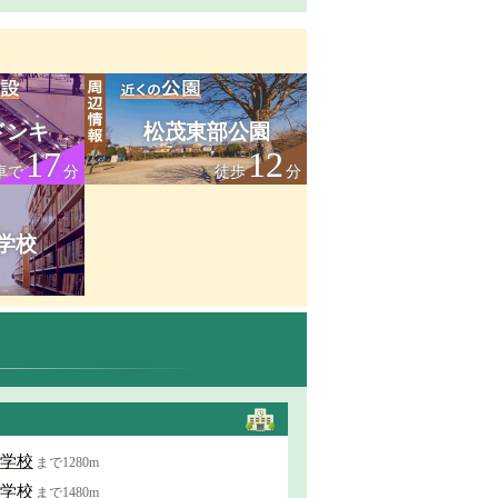
ドンキ
松茂東部公園
17
12
車で
分
徒歩
分
学校
学校
まで1280m
学校
まで1480m