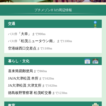
プチメゾンff Iの周辺情報
交通
「大幸」
バス停
まで990m
「松茂ニュータウン南」
バス停
まで1100m
空港線西口交差点
まで1100m
暮らし・文化
喜来簡易郵便局
まで860m
JAJA大津松茂 本所
まで1620m
JA大津松茂 大津支所
まで1620m
徳島板野警察署 松茂町交番
まで1230m
教育