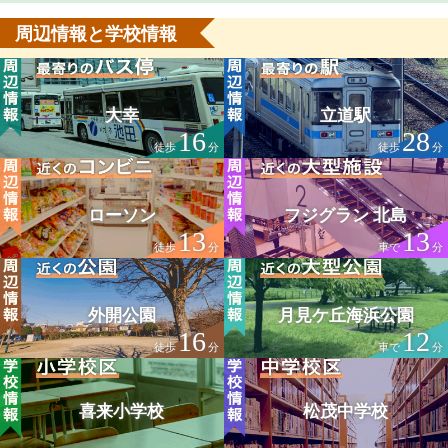
周辺情報と学校情報
大幸
立道駅
16
28
徒歩
分
徒歩
分
ローソン
フジグラン 北島
13
13
徒歩
分
車で
分
外開公園
月見ケ丘海浜公園
16
12
徒歩
分
車で
分
喜来小学校
松茂中学校