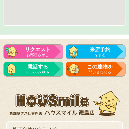
リクエスト
来店予約
お部屋さがし
をする
来店予約
電話する
この建物を
をする
088-652-3016
問い合わせる
フォーム
で問い合せる