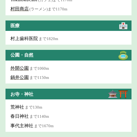
村田商店
(ラーメン)まで1170m
医療
村上歯科医院
まで1820m
公園・自然
外開公園
まで1060m
鍋井公園
まで1150m
お寺・神社
荒神社
まで130m
春日神社
まで1140m
事代主神社
まで1670m