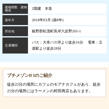
建物階数 建物
2階建 木造
構造
2018年03月 (
築
8
年
)
築年月
板野郡松茂町長岸六反野205-1
所在地
バス：大幸バス停より徒歩16分 電車：立
交通機関
道駅より徒歩28分
プチメゾンff Iのご紹介
徒歩22分の場所にカフェのモアナカフェがあり、徒歩
21分の場所にはラーメンの村田商店もあります。