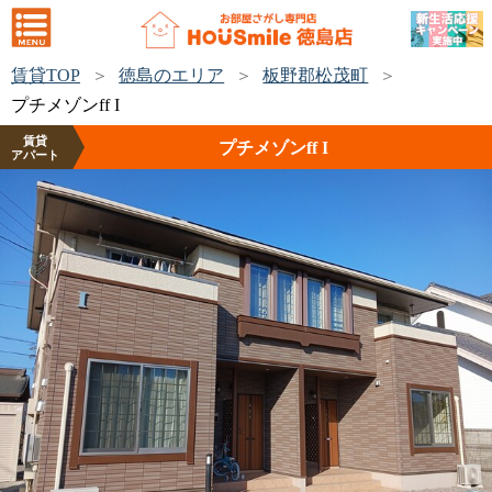
賃貸TOP
徳島のエリア
板野郡松茂町
プチメゾンff I
賃貸
プチメゾンff I
アパート