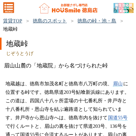
賃貸TOP
徳島のスポット
徳島の峠・池・島
地蔵峠
地蔵峠
じぞうとうげ
眉山山麓の「地蔵院」から名づけられた峠
地蔵越は、徳島市加茂名町と徳島市八万町の境、
眉山
に
位置する峠です。徳島県道203号鮎喰新浜線にあります。
この道は、四国八十八ヶ所霊場の十七番札所・井戸寺と
十八番札所・恩山寺を結ぶ遍路道として知られていま
す。井戸寺から恩山寺へは、徳島市内を抜けて
国道55号
で行くルートと、眉山の裏を抜けて県道203号、136号を
通って国道55号に合流するルートがあります。眉山の裏