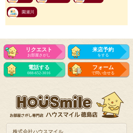
園瀬川
リクエスト
来店予約
お部屋さがし
をする
電話する
フォーム
088-652-3016
で問い合せる
株式会社ハウスマイル