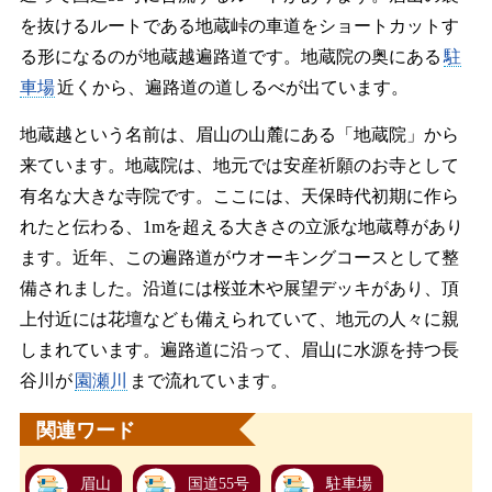
を抜けるルートである地蔵峠の車道をショートカットす
る形になるのが地蔵越遍路道です。地蔵院の奥にある
駐
車場
近くから、遍路道の道しるべが出ています。
地蔵越という名前は、眉山の山麓にある「地蔵院」から
来ています。地蔵院は、地元では安産祈願のお寺として
有名な大きな寺院です。ここには、天保時代初期に作ら
れたと伝わる、1mを超える大きさの立派な地蔵尊があり
ます。近年、この遍路道がウオーキングコースとして整
備されました。沿道には桜並木や展望デッキがあり、頂
上付近には花壇なども備えられていて、地元の人々に親
しまれています。遍路道に沿って、眉山に水源を持つ長
谷川が
園瀬川
まで流れています。
関連ワード
眉山
国道55号
駐車場