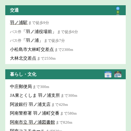
交通
羽ノ浦駅
まで徒歩9分
「羽ノ浦役場前」
バス停
まで徒歩6分
「羽ノ浦」
バス停
まで徒歩7分
小松島市大林町交差点
まで2300m
大林北交差点
まで2550m
暮らし・文化
中庄郵便局
まで300m
JA東とくしま 羽ノ浦支所
まで300m
阿波銀行 羽ノ浦支店
まで420m
阿南警察署 羽ノ浦町交番
まで580m
阿南市立 羽ノ浦図書館
まで820m