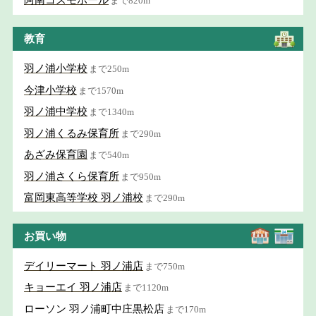
阿南コスモホール
まで820m
教育
羽ノ浦小学校
まで250m
今津小学校
まで1570m
羽ノ浦中学校
まで1340m
羽ノ浦くるみ保育所
まで290m
あざみ保育園
まで540m
羽ノ浦さくら保育所
まで950m
富岡東高等学校 羽ノ浦校
まで290m
お買い物
デイリーマート 羽ノ浦店
まで750m
キョーエイ 羽ノ浦店
まで1120m
ローソン 羽ノ浦町中庄黒松店
まで170m