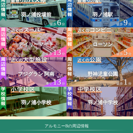
羽ノ浦役場前
羽ノ浦駅
6
9
徒歩
分
徒歩
分
デイリーマート
ローソン
13
5
徒歩
分
徒歩
分
フジグラン 阿南
野神児童公園
13
1
車で
分
徒歩
分
羽ノ浦小学校
羽ノ浦中学校
アルモニーBの周辺情報