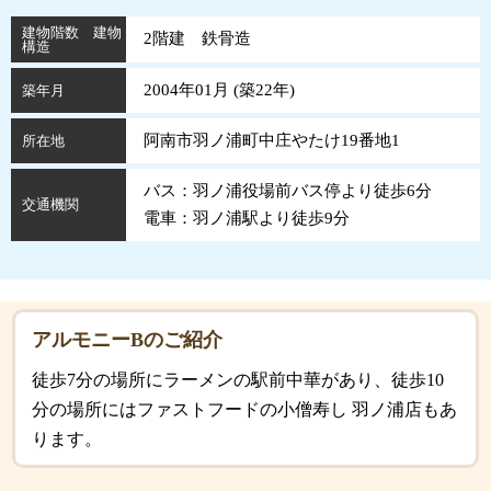
建物階数 建物
2階建 鉄骨造
構造
2004年01月 (
築
22
年
)
築年月
阿南市羽ノ浦町中庄やたけ19番地1
所在地
バス：羽ノ浦役場前バス停より徒歩6分
交通機関
電車：羽ノ浦駅より徒歩9分
アルモニーBのご紹介
徒歩7分の場所にラーメンの駅前中華があり、徒歩10
分の場所にはファストフードの小僧寿し 羽ノ浦店もあ
ります。