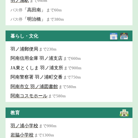
羽ノ浦駅
まで940m
「高田南」
バス停
まで60m
「明治橋」
バス停
まで380m
暮らし・文化
羽ノ浦郵便局
まで230m
阿南信用金庫 羽ノ浦支店
まで660m
JA東とくしま 羽ノ浦支所
まで900m
阿南警察署 羽ノ浦町交番
まで750m
阿南市立 羽ノ浦図書館
まで580m
阿南コスモホール
まで580m
教育
羽ノ浦小学校
まで990m
岩脇小学校
まで1300m