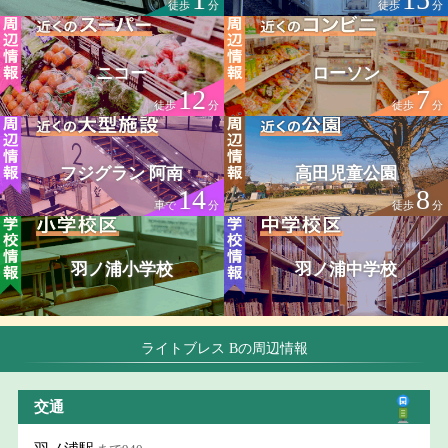
徒歩
分
徒歩
分
ニコー
ローソン
12
7
徒歩
分
徒歩
分
フジグラン 阿南
高田児童公園
14
8
車で
分
徒歩
分
羽ノ浦小学校
羽ノ浦中学校
ライトブレス Bの周辺情報
交通