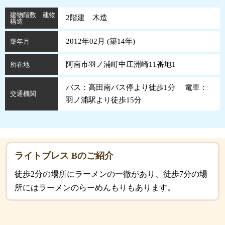
建物階数 建物
2階建 木造
構造
2012年02月 (
築
14
年
)
築年月
阿南市羽ノ浦町中庄洲崎11番地1
所在地
バス：高田南バス停より徒歩1分 電車：
交通機関
羽ノ浦駅より徒歩15分
ライトブレス Bのご紹介
徒歩2分の場所にラーメンの一徹があり、徒歩7分の場
所にはラーメンのらーめんもりもあります。