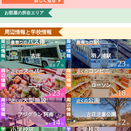
お部屋の所在エリア
周辺情報と学校情報
古庄
羽ノ浦駅
7
23
徒歩
分
徒歩
分
ニコー
ローソン
23
18
徒歩
分
徒歩
分
フジグラン 阿南
古庄児童公園
14
2
車で
分
徒歩
分