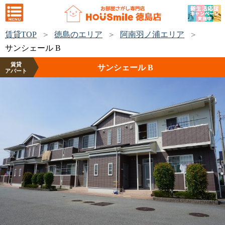
賃貸TOP
徳島のエリア
阿南羽ノ浦エリア
サンシェール B
賃貸
サンシェール B
アパート