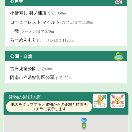
お食事
小僧寿し 羽ノ浦店
まで1350m
コーヒーレスト マイルド
(カフェ)まで1130m
一徹
(ラーメン)まで670m
らーめんもり
(ラーメン)まで1120m
公園・自然
古庄児童公園
まで40m
阿南市立若鮎街区公園
まで470m
建物の周辺地図
地図をタップすると建物からの距離と時間を
コチラに表示します