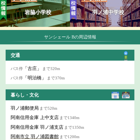
岩脇小学校
羽ノ浦中学校
サンシェール Bの周辺情報
交通
「古庄」
バス停
まで320m
「明治橋」
バス停
まで370m
暮らし・文化
羽ノ浦郵便局
まで520m
阿南信用金庫 上中支店
まで1340m
阿南信用金庫 羽ノ浦支店
まで1350m
阿南市立 羽ノ浦図書館
まで1200m