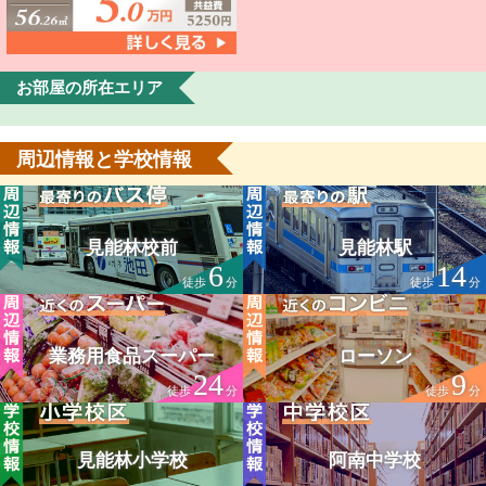
お部屋の所在エリア
周辺情報と学校情報
見能林校前
見能林駅
6
14
徒歩
分
徒歩
分
業務用食品スーパー
ローソン
24
9
徒歩
分
徒歩
分
見能林小学校
阿南中学校