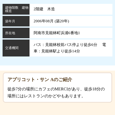
建物階数 建物
2階建 木造
構造
2006年08月 (
築
20
年
)
築年月
阿南市見能林町浜浦6番地1
所在地
バス：見能林校前バス停より徒歩6分 電
交通機関
車：見能林駅より徒歩14分
アプリコット・サン Aのご紹介
徒歩7分の場所にカフェのMERCIがあり、徒歩18分の
場所にはレストランのかどやもあります。