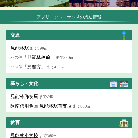
アプリコット・サン Aの周辺情報
交通
見能林駅
まで790m
「見能林校前」
バス停
まで330m
「見能方」
バス停
まで430m
暮らし・文化
見能林郵便局
まで740m
阿南信用金庫 見能林駅前支店
まで660m
教育
見能林小学校
まで360m