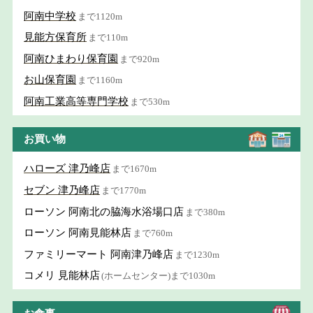
阿南中学校
まで1120m
見能方保育所
まで110m
阿南ひまわり保育園
まで920m
お山保育園
まで1160m
阿南工業高等専門学校
まで530m
お買い物
ハローズ 津乃峰店
まで1670m
セブン 津乃峰店
まで1770m
ローソン 阿南北の脇海水浴場口店
まで380m
ローソン 阿南見能林店
まで760m
ファミリーマート 阿南津乃峰店
まで1230m
コメリ 見能林店
(ホームセンター)まで1030m