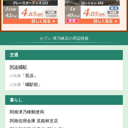
セブン 津乃峰店の周辺情報
交通
阿波橘駅
「長浜」
バス停
「橘駅前」
バス停
暮らし
阿南津乃峰郵便局
阿南信用金庫 見能林支店