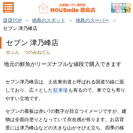
賃貸TOP
徳島のスポット
徳島のスーパー
セブン 津乃峰店
セブン 津乃峰店
せぶん つのみねてん
地元の鮮魚がリーズナブルな値段で購入できます
セブン津乃峰店は、土佐東街道と呼ばれる国道55線に面
しており、広々とした
駐車場
も有るので、車で立ち寄り
やすい立地です。
セブンの看板は赤い7の数字が目立つイメージですが、建
物は全面白塗りとなっていて存在感が有ります。お店背
景には津乃峰山などの大きな山がそびえ立ち、四季の移