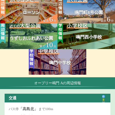
ローソン
鳴門町8号公園
6
6
徒歩
分
徒歩
分
鳴門西小学校
うずしおふれあい公園
10
車で
分
鳴門中学校
オーブリー鳴門 Aの周辺情報
交通
「高島北」
バス停
まで100m