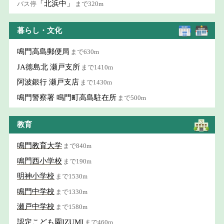
「北浜中」
バス停
まで320m
暮らし・文化
鳴門高島郵便局
まで630m
JA徳島北 瀬戸支所
まで1410m
阿波銀行 瀬戸支店
まで1430m
鳴門警察署 鳴門町高島駐在所
まで500m
教育
鳴門教育大学
まで840m
鳴門西小学校
まで190m
明神小学校
まで1530m
鳴門中学校
まで1330m
瀬戸中学校
まで1580m
認定こども園IZUMI
まで460m