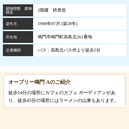
建物階数 建物
2階建 鉄骨造
構造
1998年07月 (
築
28
年
)
築年月
鳴門市鳴門町高島北261番地
所在地
バス：高島北バス停より徒歩2分
交通機関
オーブリー鳴門 Aのご紹介
徒歩14分の場所にカフェのカフェ ガーディアンがあ
り、徒歩45分の場所にはラーメンの山東もあります。