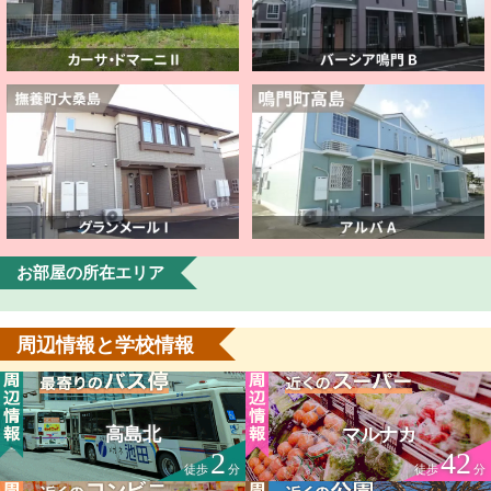
お部屋の所在エリア
周辺情報と学校情報
高島北
マルナカ
2
42
徒歩
分
徒歩
分