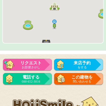
リクエスト
来店予約
お部屋さがし
をする
来店予約
電話する
この建物を
をする
088-652-3016
問い合わせる
フォーム
で問い合せる