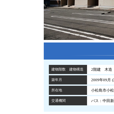
建物階数 建物構造
2階建 木造
築年月
2009年09月 (
所在地
小松島市小松
交通機関
バス：中田新