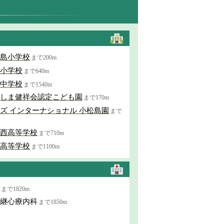
島小学校
まで200m
小学校
まで640m
中学校
まで1540m
しま健祥会認定こども園
まで170m
ズ インターナショナル 小松島園
まで
西高等学校
まで710m
高等学校
まで1100m
まで1820m
継心療内科
まで1850m