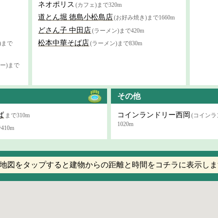
ネオポリス
(カフェ)まで320m
道とん堀 徳島小松島店
(お好み焼き)まで1660m
どさん子 中田店
(ラーメン)まで420m
松本中華そば店
)まで
(ラーメン)まで830m
ー)まで
その他
ば
コインランドリー西岡
まで310m
(コインラ
1020m
410m
地図をタップすると建物からの距離と時間をコチラに表示しま