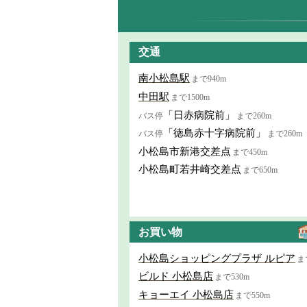
交通
南小松島駅
まで940m
中田駅
まで1500m
「日赤病院前」
バス停
まで260m
「徳島赤十字病院前」
バス停
まで260m
小松島市新港交差点
まで450m
小松島町若井崎交差点
まで650m
お買い物
小松島ショッピングプラザ ルピア
ま
ビルド 小松島店
まで530m
キョーエイ 小松島店
まで550m