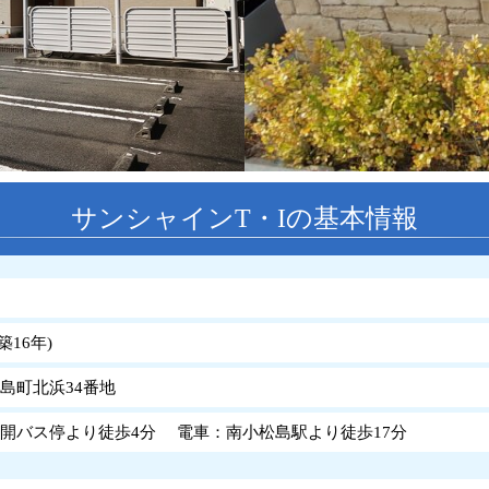
サンシャインT・Iの基本情報
築
16
年
)
島町北浜34番地
開バス停より徒歩4分 電車：南小松島駅より徒歩17分