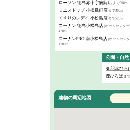
ローソン 徳島赤十字病院店
まで290m
ミニストップ 小松島町店
まで300m
くすりのレデイ 小松島店
まで520m
コーナン 徳島小松島店
(ホームセンター
420m
コーナンPRO 南小松島店
(ホームセンタ
1280m
公園・自然
SL記念ひろ
狸ひろば
まで
建物の周辺地図