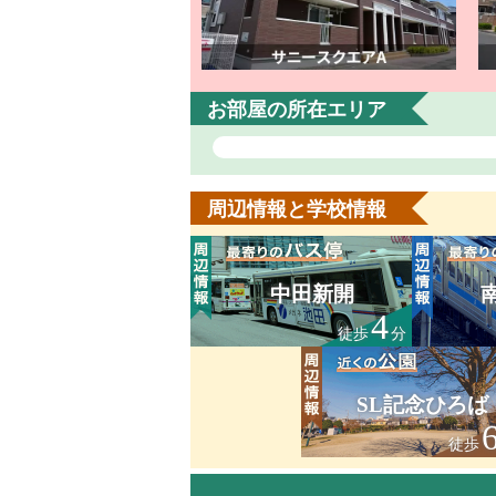
お部屋の所在エリア
周辺情報と学校情報
中田新開
4
徒歩
分
SL記念ひろば
徒歩