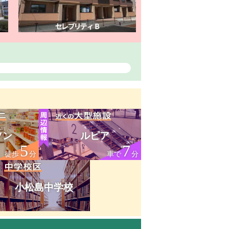
ソン
ルピア
5
7
徒歩
分
車で
分
小松島中学校