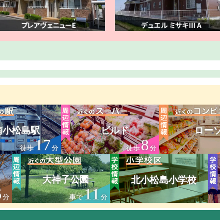
南小松島駅
ビルド
ロー
17
8
徒歩
分
徒歩
分
大神子公園
北小松島小学校
6
11
分
車で
分