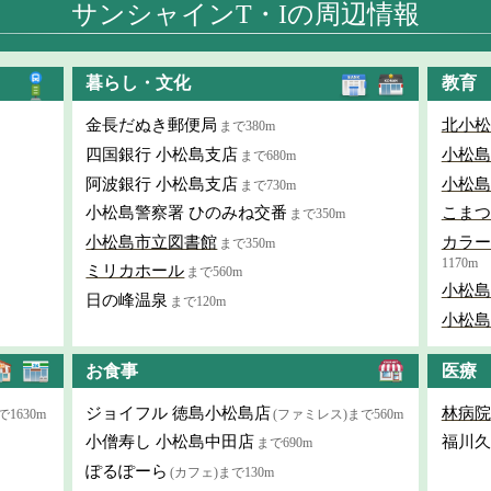
サンシャインT・Iの周辺情報
暮らし・文化
教育
金長だぬき郵便局
北小松
まで380m
四国銀行 小松島支店
小松島
まで680m
阿波銀行 小松島支店
小松島
まで730m
小松島警察署 ひのみね交番
こまつ
まで350m
小松島市立図書館
カラー
まで350m
1170m
ミリカホール
まで560m
小松島
日の峰温泉
まで120m
小松島
お食事
医療
ジョイフル 徳島小松島店
林病院
で1630m
(ファミレス)まで560m
小僧寿し 小松島中田店
福川久
まで690m
ぽるぽーら
(カフェ)まで130m