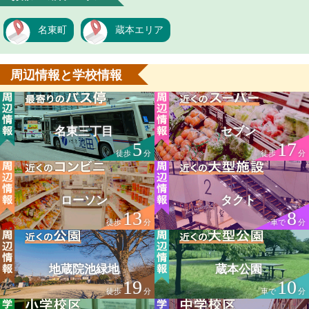
名東町
蔵本エリア
周辺情報と学校情報
名東三丁目
セブン
5
17
徒歩
分
徒歩
分
ローソン
タクト
13
8
徒歩
分
車で
分
地蔵院池緑地
蔵本公園
19
10
徒歩
分
車で
分