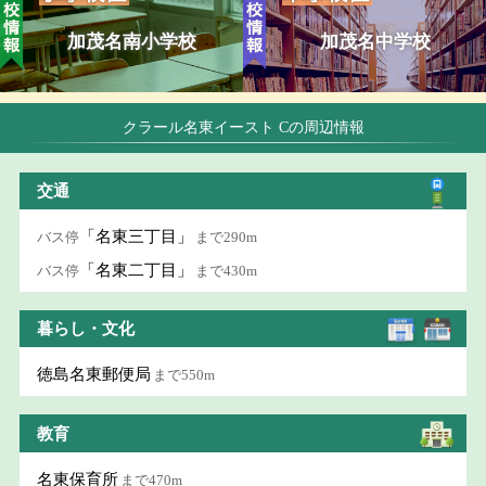
加茂名南小学校
加茂名中学校
クラール名東イースト Cの周辺情報
交通
「名東三丁目」
バス停
まで290m
「名東二丁目」
バス停
まで430m
暮らし・文化
徳島名東郵便局
まで550m
教育
名東保育所
まで470m