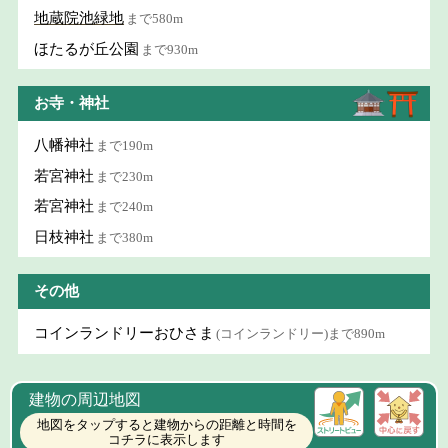
地蔵院池緑地
まで580m
ほたるが丘公園
まで930m
お寺・神社
八幡神社
まで190m
若宮神社
まで230m
若宮神社
まで240m
日枝神社
まで380m
その他
コインランドリーおひさま
(コインランドリー)まで890m
建物の周辺地図
地図をタップすると建物からの距離と時間を
コチラに表示します