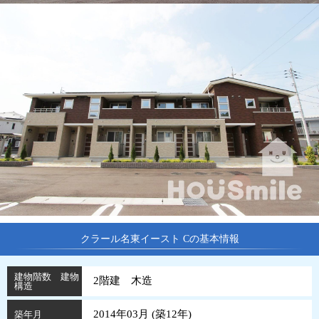
クラール名東イースト Cの基本情報
建物階数 建物
2階建 木造
構造
2014年03月 (
築
12
年
)
築年月