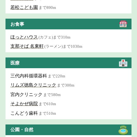
若松こども園
まで890m
お食事
ほっとハウス
(カフェ)まで310m
支那そば 名東軒
(ラーメン)まで1030m
医療
三代内科循環器科
まで220m
リムズ徳島クリニック
まで300m
宮内クリニック
まで580m
そよかぜ病院
まで610m
こんどう歯科
まで510m
公園・自然