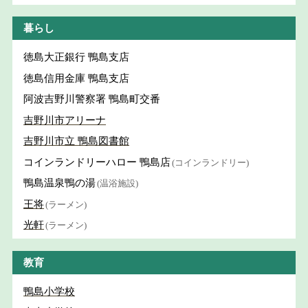
暮らし
徳島大正銀行 鴨島支店
徳島信用金庫 鴨島支店
阿波吉野川警察署 鴨島町交番
吉野川市アリーナ
吉野川市立 鴨島図書館
コインランドリーハロー 鴨島店
(コインランドリー)
鴨島温泉鴨の湯
(温浴施設)
王将
(ラーメン)
光軒
(ラーメン)
教育
鴨島小学校