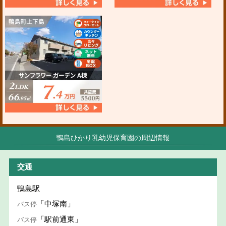
鴨島ひかり乳幼児保育園の周辺情報
交通
鴨島駅
「中塚南」
バス停
「駅前通東」
バス停