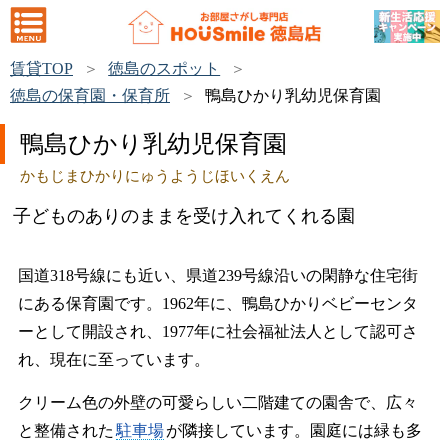
賃貸TOP
徳島のスポット
徳島の保育園・保育所
鴨島ひかり乳幼児保育園
鴨島ひかり乳幼児保育園
かもじまひかりにゅうようじほいくえん
子どものありのままを受け入れてくれる園
国道318号線にも近い、県道239号線沿いの閑静な住宅街
にある保育園です。1962年に、鴨島ひかりベビーセンタ
ーとして開設され、1977年に社会福祉法人として認可さ
れ、現在に至っています。
クリーム色の外壁の可愛らしい二階建ての園舎で、広々
と整備された
駐車場
が隣接しています。園庭には緑も多