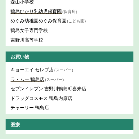
森山小学校
鴨島ひかり乳幼児保育園
(保育所)
めぐみ幼稚園めぐみ保育園
(こども園)
鴨島女子専門学校
吉野川高等学校
お買い物
キョーエイ セレブ店
(スーパー)
ラ・ムー 鴨島店
(スーパー)
セブンイレブン 吉野川鴨島町喜来店
ドラッグコスモス 鴨島内原店
チャーリー 鴨島店
医療