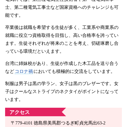
士、第二種電気工事士など国家資格へのチャレンジも可
能です。
卒業後は就職を希望する生徒が多く、工業系や商業系の
就職に役立つ資格取得を目指し、高い合格率を誇ってい
ます。生徒それぞれが将来のことを考え、切磋琢磨し合
っている環境だといえます。
台湾に姉妹校があり、生徒が作成した木工品を送り合う
など
コロナ禍
においても積極的に交流をしています。
制服は男子は黒の学ラン、女子は黒のブレザーです。女
子はクールなストライプのネクタイがポイントになって
います。
アクセス
〒779-4101 徳島県美馬郡つるぎ町貞光馬出63-2