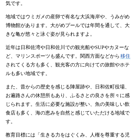
気です。
地域ではウミガメの産卵で有名な大浜海岸や、うみがめ
博物館があります。大がめプールでは年間を通して、大
きな亀が悠々と泳ぐ姿が見られますよ。
近年は日和佐湾や日和佐川での観光船やSUPやカヌーな
ど、マリンスポーツも盛んです。関西方面などから
移住
されてくる方も多く、観光客の方に向けての旅館やホテ
ルも多い地域です。
また、昔からの歴史を感じる陣屋跡や、日和佐町役場、
お遍路さんの休憩所もあり、ふるさとの良さを所々に感
じられます。生活に必要な施設が整い、魚の美味しい飲
食店も多く、海の恵みを自然と感じていただける地域で
す。
教育目標には「生きる力をはぐくみ、人権を尊重する児