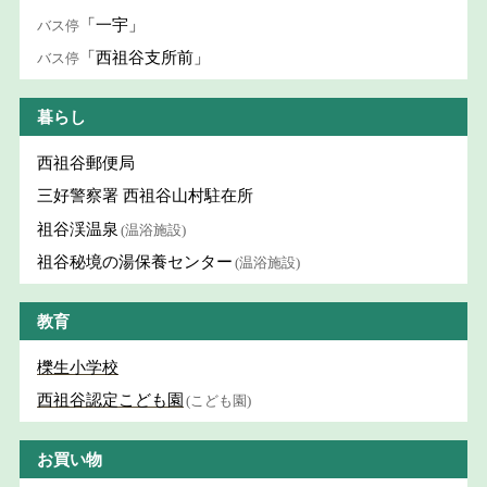
「一宇」
バス停
「西祖谷支所前」
バス停
暮らし
西祖谷郵便局
三好警察署 西祖谷山村駐在所
祖谷渓温泉
(温浴施設)
祖谷秘境の湯保養センター
(温浴施設)
教育
櫟生小学校
西祖谷認定こども園
(こども園)
お買い物