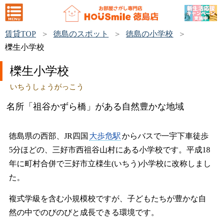
賃貸TOP
徳島のスポット
徳島の小学校
櫟生小学校
櫟生小学校
いちうしょうがっこう
名所「祖谷かずら橋」がある自然豊かな地域
徳島県の西部、JR四国
大歩危駅
からバスで一宇下車徒歩
5分ほどの、三好市西祖谷山村にある小学校です。平成18
年に町村合併で三好市立檪生(いちう)小学校に改称しまし
た。
複式学級を含む小規模校ですが、子どもたちが豊かな自
然の中でのびのびと成長できる環境です。