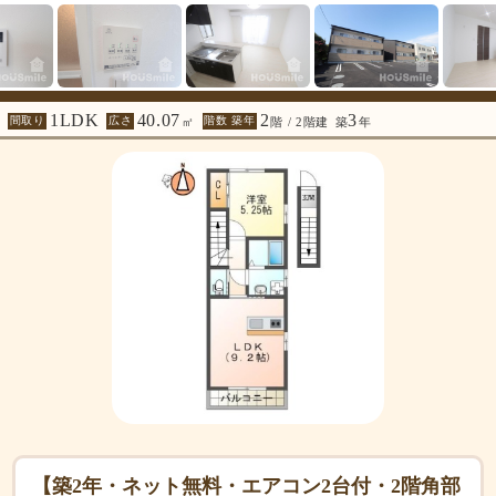
1LDK
40.07
2
3
間取り
広さ
階数 築年
㎡
階 / 2階建
築
年
【築2年・ネット無料・エアコン2台付・2階角部