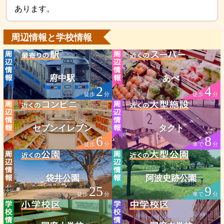
あります。
周辺情報と学校情報
府中駅
あべ
2
4
徒歩
分
徒歩
分
セブンイレブン
タクト
6
8
徒歩
分
車で
分
袋井公園
阿波史跡公園
25
9
徒歩
分
車で
分