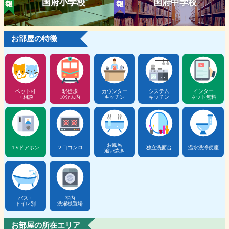
国府小学校
国府中学校
お部屋の特徴
ペット可
駅徒歩
カウンター
システム
インター
・相談
10分以内
キッチン
キッチン
ネット無料
お風呂
TVドアホン
２口コンロ
独立洗面台
温水洗浄便座
追い炊き
バス・
室内
トイレ別
洗濯機置場
お部屋の所在エリア