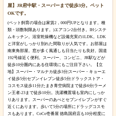
屋】JR府中駅・スーパーまで徒歩3分。ペット
OKです。
(ペット飼育の場合は家賃2，000円UPとなります。種
類・頭数制限あります。)エアコン2台付き。IHシステ
ムキッチン。浴室乾燥機など設備充実の1LDK。LDK
と洋室がしっかり別れた間取りが人気です。お部屋は
南東角部屋。窓が多く風通しも日当たりも良好。国道
192号線近く便利。スーパー、コンビニ、JR駅などが
徒歩10分圏内にある住環境にもご注目下さい。【立
地】スーパー・マルナカ徒歩3分|スーパー・キョーエ
イ徒歩5分|セブンイレブン徒歩5分|ドラックストア・
コスモス徒歩11分|たまき青空病院まで徒歩6分|ラーメ
ン王者-23まで徒歩10分|。洗濯機置場も室内にしっか
りあります。スーパーのあべとセブンイレブンがすぐ
近くにあります。歩いて5分の場所にドラッグコスモ
スもあります。CoCo壱番屋 徳島国府店も10分程度に