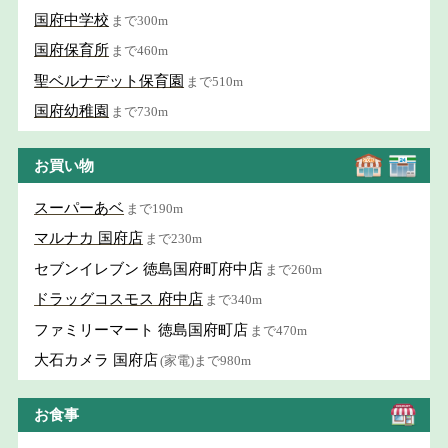
国府中学校
まで300m
国府保育所
まで460m
聖ベルナデット保育園
まで510m
国府幼稚園
まで730m
お買い物
スーパーあベ
まで190m
マルナカ 国府店
まで230m
セブンイレブン 徳島国府町府中店
まで260m
ドラッグコスモス 府中店
まで340m
ファミリーマート 徳島国府町店
まで470m
大石カメラ 国府店
(家電)まで980m
お食事