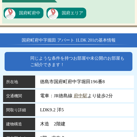
国府町府中
国府エリア
国府町府中字堀田 アパート 1LDK 201の基本情報
同じような条件を持つお部屋や未公開のお部屋も
ご紹介できます！
徳島市国府町府中字堀田196番8
所在地
電車：JR徳島線
府中駅
より徒歩2分
交通機関
LDK9.2 洋5
間取り詳細
木造 2階建
建物構造