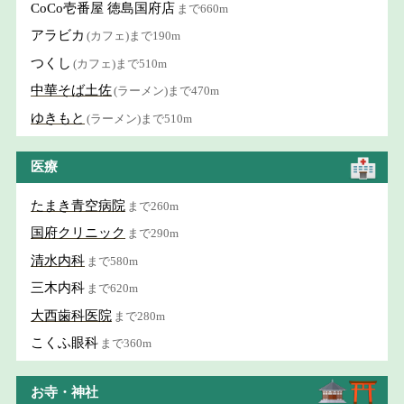
CoCo壱番屋 徳島国府店
まで660m
アラビカ
(カフェ)まで190m
つくし
(カフェ)まで510m
中華そば土佐
(ラーメン)まで470m
ゆきもと
(ラーメン)まで510m
医療
たまき青空病院
まで260m
国府クリニック
まで290m
清水内科
まで580m
三木内科
まで620m
大西歯科医院
まで280m
こくふ眼科
まで360m
お寺・神社