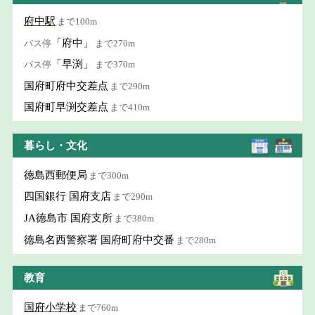
府中駅
まで100m
「府中」
バス停
まで270m
「早渕」
バス停
まで370m
国府町府中交差点
まで290m
国府町早渕交差点
まで410m
暮らし・文化
徳島西郵便局
まで300m
四国銀行 国府支店
まで290m
JA徳島市 国府支所
まで380m
徳島名西警察署 国府町府中交番
まで280m
教育
国府小学校
まで760m