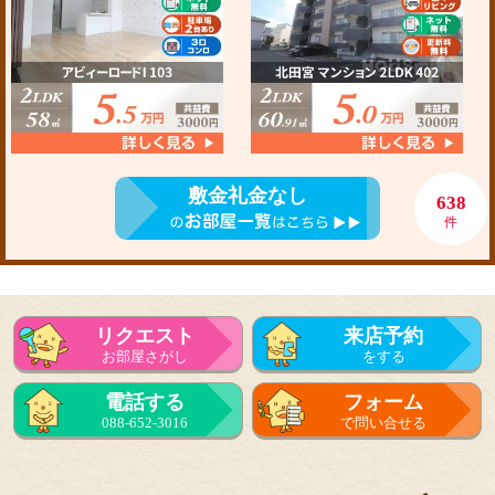
敷金礼金なし
638
件
リクエスト
来店予約
お部屋さがし
をする
電話する
フォーム
088-652-3016
で問い合せる