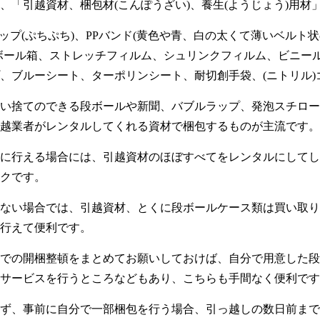
、「引越資材、梱包材(こんぽうざい)、養生(ようじょう)用材
ップ(ぷちぷち)、PPバンド(黄色や青、白の太くて薄いベルト状
ボール箱、ストレッチフィルム、シュリンクフィルム、ビニー
、ブルーシート、ターポリンシート、耐切創手袋、(ニトリル)
い捨てのできる段ボールや新聞、バブルラップ、発泡スチロー
越業者がレンタルしてくれる資材で梱包するものが主流です。
に行える場合には、引越資材のほぼすべてをレンタルにしてし
クです。
ない場合では、引越資材、とくに段ボールケース類は買い取り
行えて便利です。
での開梱整頓をまとめてお願いしておけば、自分で用意した段
サービスを行うところなどもあり、こちらも手間なく便利です
ず、事前に自分で一部梱包を行う場合、引っ越しの数日前まで