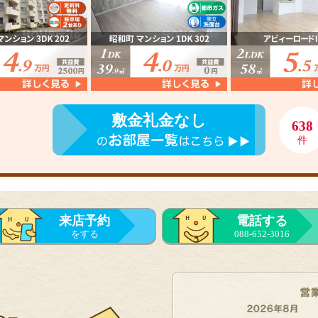
敷金礼金なし
638
件
来店予約
電話する
をする
088-652-3016