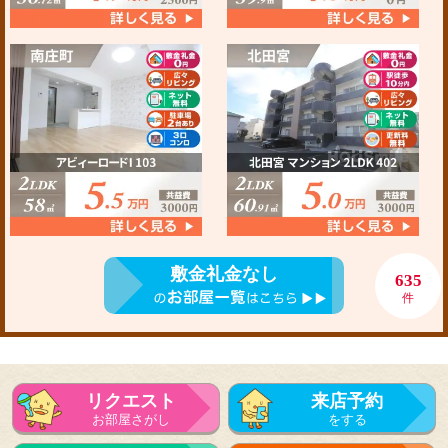
敷金礼金なし
635
件
リクエスト
来店予約
お部屋さがし
をする