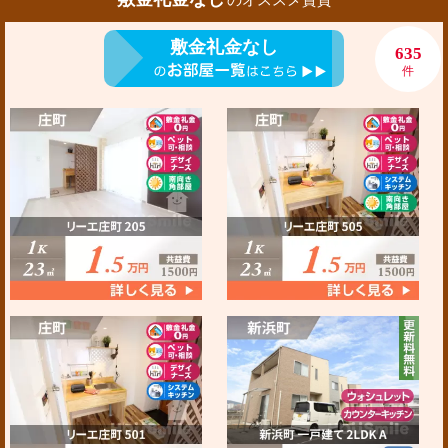
敷金礼金なし
635
件