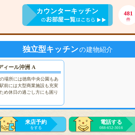
カウンターキッチン
481
件
独立型キッチン
の建物紹介
ディール沖洲 A
分の場所には徳島中央公園もあ
駅前には大型商業施設も充実
ため休日の過ごし方にも困り
来店予約
電話する
をする
088-652-3016