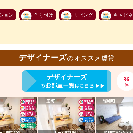
ション
作り付け
リビング
キャビネ
デザイナーズ
のオススメ賃貸
デザイナーズ
36
件